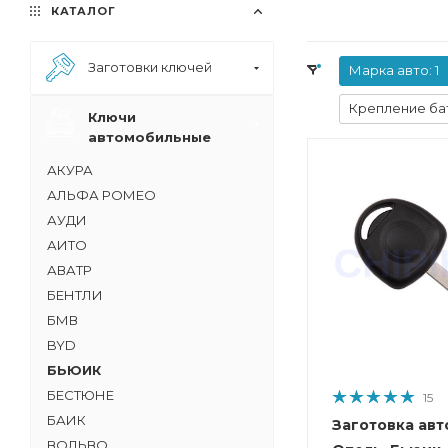
КАТАЛОГ
Заготовки ключей
Марка авто
: 1
Крепление ба
Ключи
автомобильные
АКУРА
АЛЬФА РОМЕО
АУДИ
АИТО
АВАТР
БЕНТЛИ
БМВ
BYD
БЬЮИК
БЕСТЮНЕ
15
БАИК
Заготовка авт
ВОЛЬВО