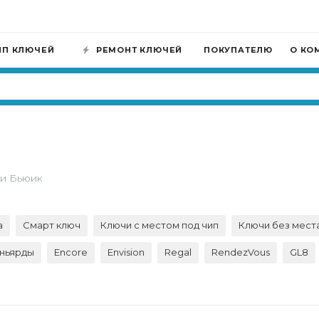
ИП КЛЮЧЕЙ
РЕМОНТ КЛЮЧЕЙ
ПОКУПАТЕЛЮ
О КО
и Бьюик
а
Смарт ключ
Ключи с местом под чип
Ключи без места
аньярды
Encore
Envision
Regal
RendezVous
GL8