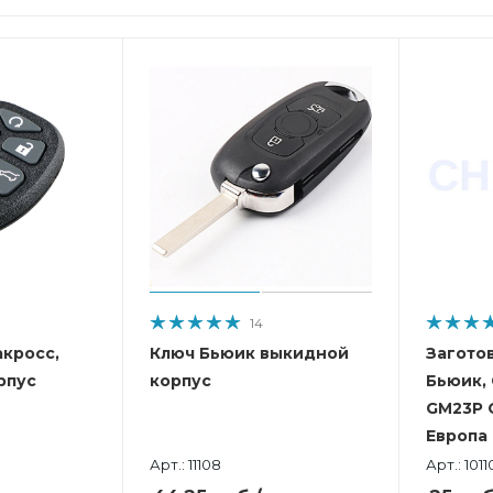
14
акросс,
Ключ Бьюик выкидной
Загото
рпус
корпус
Бьюик, 
GM23P 
Европа
Арт.: 11108
Арт.: 1011