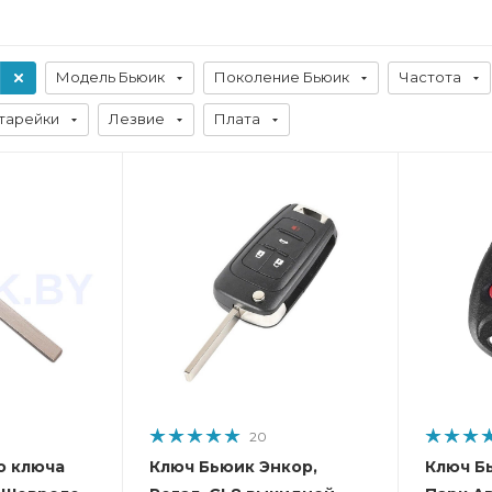
Модель Бьюик
Поколение Бьюик
Частота
тарейки
Лезвие
Плата
20
о ключа
Ключ Бьюик Энкор,
Ключ Б