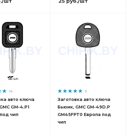
.
/шт
25
руб.
/шт
14
5
вка авто ключа
Заготовка авто ключа
 GMC GM-4.P1
Бьюик, GMC GM-49D.P
под чип
GM45FPT0 Европа под
чип