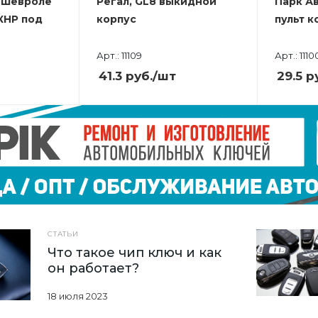
, Шевроле
Регал, GL8 выкидной
Парк А
 КНР под
корпус
пульт к
Арт.: 11109
Арт.: 1110
41.3
руб.
/шт
29.5
ру
СТАТЬИ
Что такое чип ключ и как
он работает?
18 июля 2023