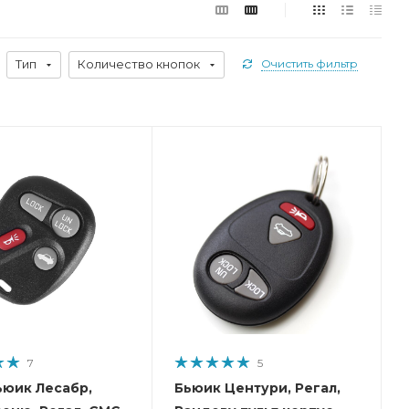
Тип
Количество кнопок
Очистить фильтр
7
5
ьюик Лесабр,
Бьюик Центури, Регал,