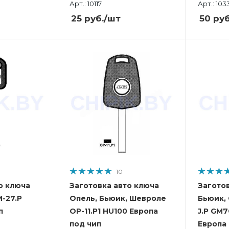
Арт.: 10117
Арт.: 103
25
руб.
/шт
50
руб
10
о ключа
Заготовка авто ключа
Загото
-27.P
Опель, Бьюик, Шевроле
Бьюик,
п
OP-11.P1 HU100 Европа
J.P GM
под чип
Европа