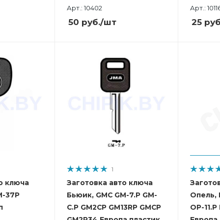
Арт.: 10402
Арт.: 1011
50
руб.
/шт
25
руб
1
о ключа
Заготовка авто ключа
Загото
M-37P
Бьюик, GMC GM-7.P GM-
Опель,
п
C.P GM2CP GM13RP GMCP
OP-11.P
GM2P34 Европа пластик
Европа