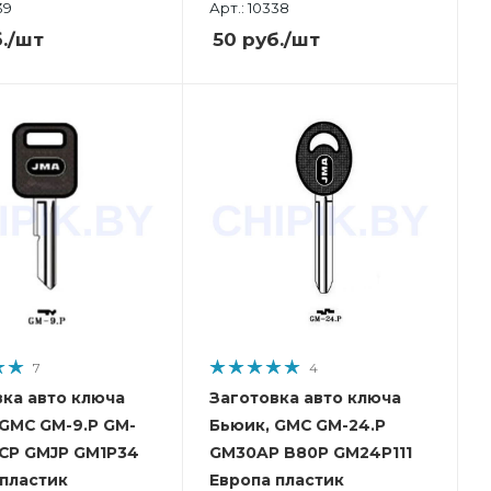
39
Арт.: 10338
.
/шт
50
руб.
/шт
7
4
вка авто ключа
Заготовка авто ключа
 GMC GM-9.P GM-
Бьюик, GMC GM-24.P
7CP GMJP GM1P34
GM30AP B80P GM24P111
 пластик
Европа пластик