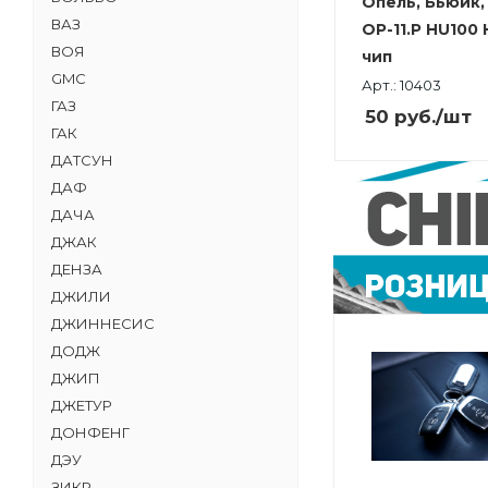
Опель, Бьюик
ВАЗ
OP-11.P HU100
ВОЯ
чип
GMC
Арт.: 10403
ГАЗ
50
руб.
/шт
ГАК
ДАТСУН
ДАФ
ДАЧА
ДЖАК
ДЕНЗА
ДЖИЛИ
ДЖИННЕСИС
ДОДЖ
ДЖИП
ДЖЕТУР
ДОНФЕНГ
ДЭУ
ЗИКР