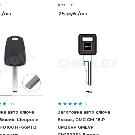
6
Арт.: 10111
.
/шт
25
руб.
/шт
20
5
вка авто ключа
Заготовка авто ключа
 Бьюик, Шевроле
Бьюик, GMC GM-18.P
 HU100 HF66P113
GM26RP GMEVP
 пластик
GM13RP34 Европа