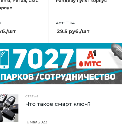
веню, Регал, GMC
Рандеву пульт корпус
орпуc
0
Арт.: 11104
б.
/шт
29.5
руб.
/шт
СТАТЬИ
Что такое смарт ключ?
16 мая 2023