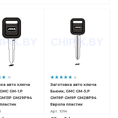
19
8
вка авто ключа
Заготовка авто ключа
GMC GM-1.P
Бьюик, GMC GM-5.P
GM13P GM29P94
GM19P GM9P GM28P94
 пластик
Европа пластик
0
Арт.: 10114