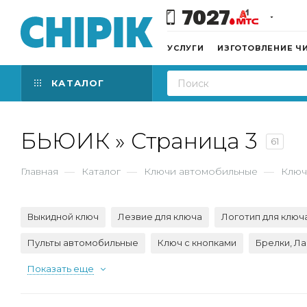
7027
УСЛУГИ
ИЗГОТОВЛЕНИЕ Ч
КАТАЛОГ
БЬЮИК » Страница 3
61
Главная
—
Каталог
—
Ключи автомобильные
—
Ключ
Выкидной ключ
Лезвие для ключа
Логотип для ключ
Пульты автомобильные
Ключ с кнопками
Брелки, Л
Показать еще