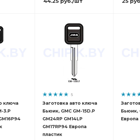
44.25
руб.
/шт
25
руб
5
о ключа
Заготовка авто ключа
Загото
-3.P
Бьюик, GMC GM-15D.P
Бьюик,
GM16P94
GM24RP GM14LP
Европа 
к
GM17RP94 Европа
пластик