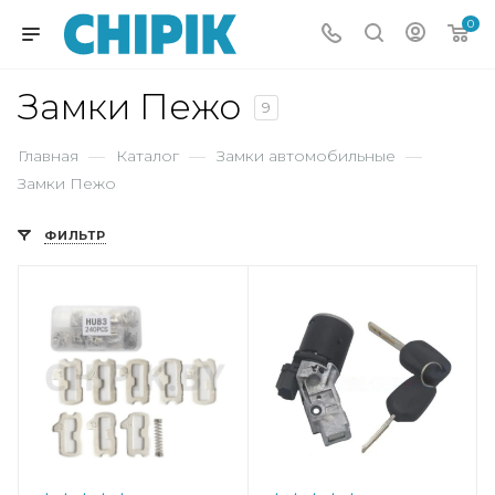
0
Замки Пежо
9
Главная
—
Каталог
—
Замки автомобильные
—
Замки Пежо
ФИЛЬТР