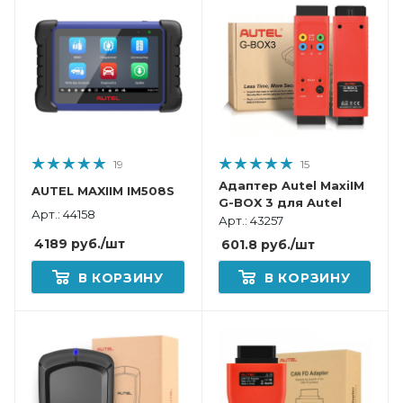
19
15
Адаптер Autel MaxiIM
AUTEL MAXIIM IM508S
G-BOX 3 для Autel
Арт.: 44158
Арт.: 43257
4189
руб.
/шт
601.8
руб.
/шт
В КОРЗИНУ
В КОРЗИНУ