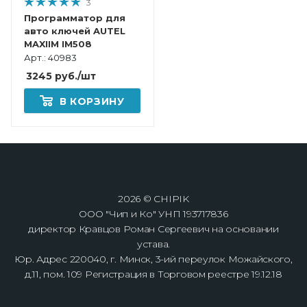
3
Программатор для
авто ключей AUTEL
MAXIIM IM508
Арт.: 40983
3245
руб.
/шт
В КОРЗИНУ
2026 © CHIPIK
ООО "Чип и Ко" УНП 193717836
директор Кравцов Роман Сергеевич на основании
устава.
Юр. Адрес 220040, г. Минск, 3-ий переулок Можайского,
д.11, пом. 109 Регистрация в Торговом реестре 19.12.18