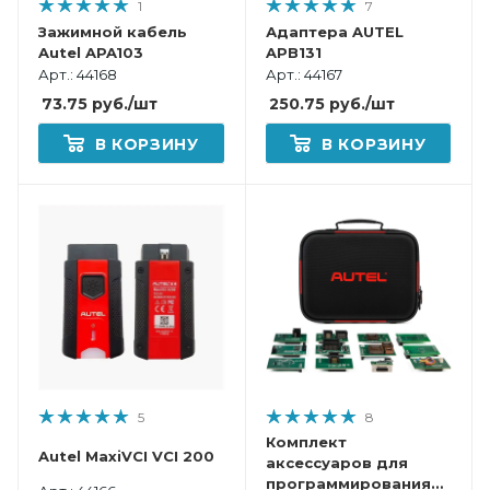
1
7
Зажимной кабель
Адаптера AUTEL
Autel APA103
APB131
Арт.: 44168
Арт.: 44167
73.75
руб.
/шт
250.75
руб.
/шт
В КОРЗИНУ
В КОРЗИНУ
5
8
Комплект
Autel MaxiVCI VCI 200
аксессуаров для
программирования