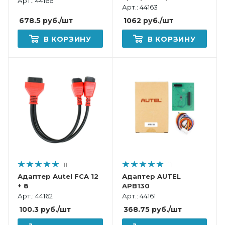
Арт.: 44166
ключей Autel IMKPA с
Арт.: 44163
расширенными
678.5
руб.
/шт
1062
руб.
/шт
функциями для
XP400Pro,
В КОРЗИНУ
В КОРЗИНУ
IM508+XP400Pro,
IM608+XP400Pro,
IM608Pro/IM608
11
11
Адаптер Autel FCA 12
Адаптер AUTEL
+ 8
APB130
Арт.: 44162
Арт.: 44161
100.3
руб.
/шт
368.75
руб.
/шт