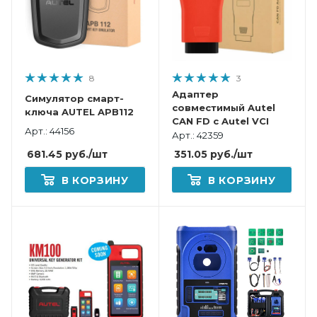
8
3
Адаптер
Симулятор смарт-
совместимый Autel
ключа AUTEL APB112
CAN FD с Autel VCI
Арт.: 44156
Арт.: 42359
681.45
руб.
/шт
351.05
руб.
/шт
В КОРЗИНУ
В КОРЗИНУ