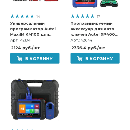
14
17
Универсальный
Программируемый
программатор Autel
аксессуар для авто
MaxiIM KM100 для
ключей Autel XP400
программирования
PRO
Арт.: 42194
Арт.: 42044
ключей и
2124
руб.
/шт
2336.4
руб.
/шт
иммобилайзеров.
В КОРЗИНУ
В КОРЗИНУ