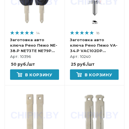
14
18
Заготовка авто
Заготовка авто
ключа Рено Пежо NE-
ключа Рено Пежо VA-
38.P NE73TE NE79P
34.P VAC102DP
КНР под чип
VA87BP VC82P49
Арт.: 10396
Арт.: 10240
VE20BP Европа
50
руб.
/шт
25
руб.
/шт
пластик
В КОРЗИНУ
В КОРЗИНУ