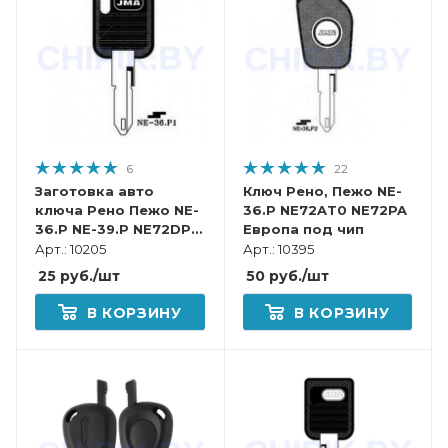
6
22
Заготовка авто
Ключ Рено, Пежо NE-
ключа Рено Пежо NE-
36.P NE72AT0 NE72PA
36.P NE-39.P NE72DP
Европа под чип
NN58P Европа
Арт.: 10205
Арт.: 10395
пластик
25
руб.
/шт
50
руб.
/шт
В КОРЗИНУ
В КОРЗИНУ