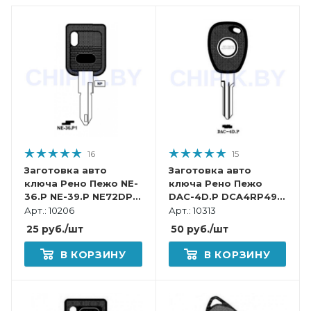
16
15
Заготовка авто
Заготовка авто
ключа Рено Пежо NE-
ключа Рено Пежо
36.P NE-39.P NE72DP
DAC-4D.P DCA4RP49
NN58P КНР пластик
HU136TE Европа под
Арт.: 10206
Арт.: 10313
Основной
чип
25
руб.
/шт
50
руб.
/шт
В КОРЗИНУ
В КОРЗИНУ