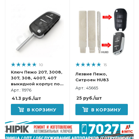
10
15
Ключ Пежо 207, 3008,
Лезвие Пежо,
307, 308, 4007, 407
Ситроен HU83
выкидной корпус под
Арт.: 45665
переделку HU83
Арт.: 11976
Батарейка на плате
25
руб.
/шт
41.3
руб.
/шт
В КОРЗИНУ
В КОРЗИНУ