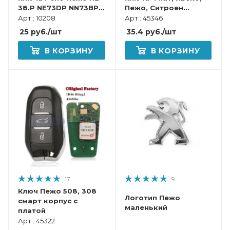
38.P NE73DP NN73BP
Пежо, Ситроен
NE79P49 RN30PL
Джампер, Дукато,
Арт.: 10208
Арт.: 45346
Европа пластик
Боксер, Дэйли
25
руб.
/шт
35.4
руб.
/шт
В КОРЗИНУ
В КОРЗИНУ
17
9
Ключ Пежо 508, 308
Логотип Пежо
смарт корпус с
маленький
платой
Арт.: 45322