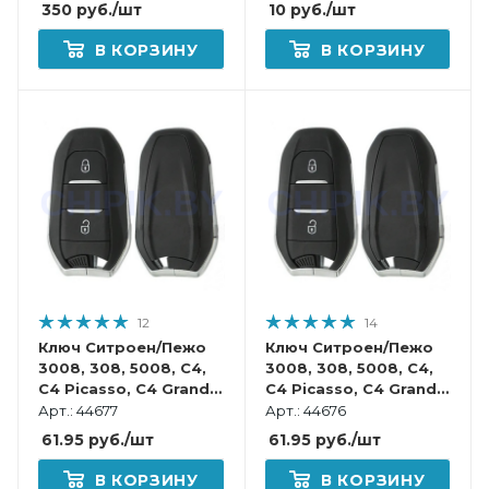
350
руб.
/шт
10
руб.
/шт
В КОРЗИНУ
В КОРЗИНУ
12
14
Ключ Ситроен/Пежо
Ключ Ситроен/Пежо
3008, 308, 5008, C4,
3008, 308, 5008, C4,
C4 Picasso, C4 Grand
C4 Picasso, C4 Grand
Picasso, C3 2 кнопки
Picasso, C3 2 кнопки
Арт.: 44677
Арт.: 44676
VA2, батарейка на
HU83, батарейка на
61.95
руб.
/шт
61.95
руб.
/шт
корпусе, смарт
корпусе, смарт
корпус
корпус
В КОРЗИНУ
В КОРЗИНУ