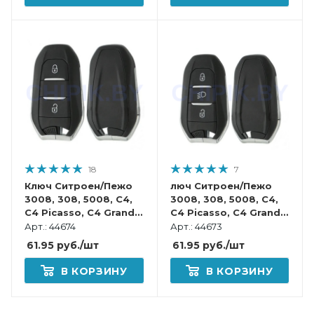
18
7
Ключ Ситроен/Пежо
люч Ситроен/Пежо
3008, 308, 5008, C4,
3008, 308, 5008, C4,
C4 Picasso, C4 Grand
C4 Picasso, C4 Grand
Picasso, C3 2 кнопки
Picasso 3 кнопки VA2,
Арт.: 44674
Арт.: 44673
VA2, батарейка на
батарейка на плате
61.95
руб.
/шт
61.95
руб.
/шт
плате смарт корпус
смарт корпус
В КОРЗИНУ
В КОРЗИНУ