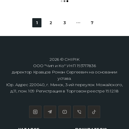
1
2
3
7
2026 © CHIPIK
ООО "Чип и Ко" УНП 193717836
директор Кравцов Роман Сергеевич на основании
устава.
Юр. Адрес 220040, г. Минск, 3-ий переулок Можайского,
д.11, пом. 109 Регистрация в Торговом реестре 19.12.18