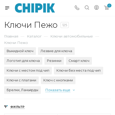
0
Ключи Пежо
125
Главная
—
Каталог
—
Ключи автомобильные
—
Ключи Пежо
Выкидной ключ
Лезвие для ключа
Логотип для ключа
Резинки
Смарт ключ
Ключи с местом под чип
Ключи без места под чип
Ключи с платами
Ключ с кнопками
Брелки, Ланьярды
Показать еще
ФИЛЬТР