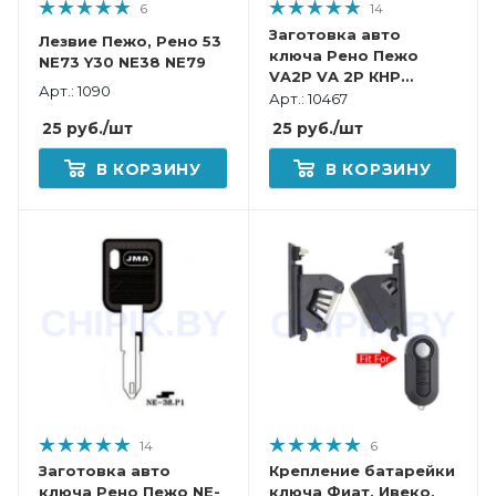
6
14
Заготовка авто
Лезвие Пежо, Рено 53
ключа Рено Пежо
NE73 Y30 NE38 NE79
VA2P VA 2P КНР
Арт.: 1090
пластик
Арт.: 10467
25
руб.
/шт
25
руб.
/шт
В КОРЗИНУ
В КОРЗИНУ
14
6
Заготовка авто
Крепление батарейки
ключа Рено Пежо NE-
ключа Фиат, Ивеко,