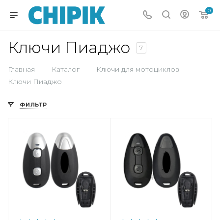
0
Ключи Пиаджо
7
Главная
—
Каталог
—
Ключи для мотоциклов
—
Ключи Пиаджо
ФИЛЬТР