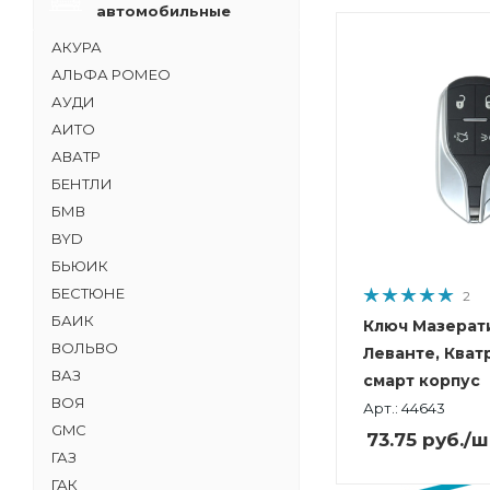
автомобильные
АКУРА
АЛЬФА РОМЕО
АУДИ
АИТО
АВАТР
БЕНТЛИ
БМВ
BYD
БЬЮИК
БЕСТЮНЕ
2
БАИК
Ключ Мазерати
ВОЛЬВО
Леванте, Кват
ВАЗ
смарт корпус
ВОЯ
Арт.: 44643
GMC
73.75
руб.
/ш
ГАЗ
ГАК