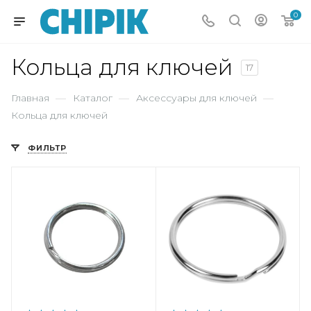
0
Кольца для ключей
17
Главная
—
Каталог
—
Аксессуары для ключей
—
Кольца для ключей
ФИЛЬТР