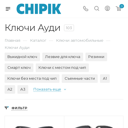
0
Ключи Ауди
103
Главная
—
Каталог
—
Ключи автомобильные
—
Ключи Ауди
Выкидной ключ
Лезвие для ключа
Резинки
Смарт ключ
Ключи с местом под чип
Ключи без места под чип
Съемные части
А1
А2
А3
Показать еще
ФИЛЬТР