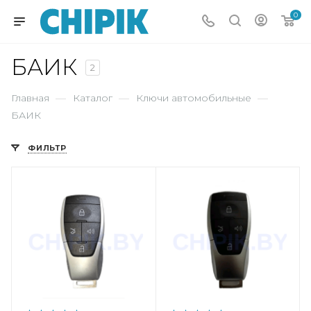
0
БАИК
2
Главная
—
Каталог
—
Ключи автомобильные
—
БАИК
ФИЛЬТР