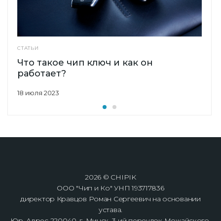
СТАТЬИ
Что такое чип ключ и как он
работает?
18 июля 2023
2026 © CHIPIK
ООО "Чип и Ко" УНП 193717836
директор Кравцов Роман Сергеевич на основании
устава.
Юр. Адрес 220040, г. Минск, 3-ий переулок Можайского,