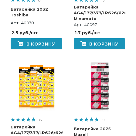
8
13
Батарейка
Батарейка 2032
AG4/177/377/LR626/626/SR
Toshiba
Minamoto
Арт.: 40070
Арт.: 40097
2.5
руб.
/шт
1.7
руб.
/шт
В КОРЗИНУ
В КОРЗИНУ
18
19
Батарейка
Батарейка 2025
AG4/177/377/LR626/626/SR626
Maxell