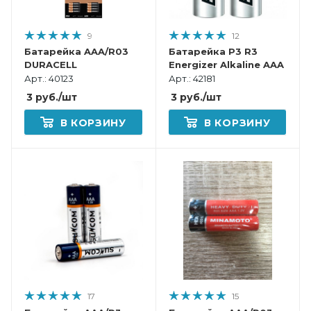
9
12
Батарейка AAA/R03
Батарейка Р3 R3
DURACELL
Energizer Alkaline AAA
Арт.: 40123
Арт.: 42181
3
руб.
/шт
3
руб.
/шт
В КОРЗИНУ
В КОРЗИНУ
17
15