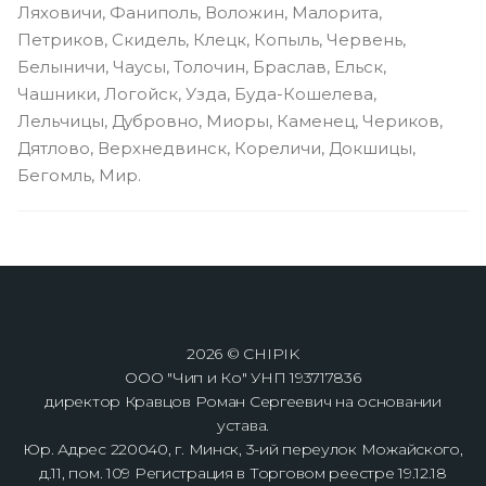
Ляховичи, Фаниполь, Воложин, Малорита,
Петриков, Скидель, Клецк, Копыль, Червень,
Белыничи, Чаусы, Толочин, Браслав, Ельск,
Чашники, Логойск, Узда, Буда-Кошелева,
Лельчицы, Дубровно, Миоры, Каменец, Чериков,
Дятлово, Верхнедвинск, Кореличи, Докшицы,
Бегомль, Мир.
2026 © CHIPIK
ООО "Чип и Ко" УНП 193717836
директор Кравцов Роман Сергеевич на основании
устава.
Юр. Адрес 220040, г. Минск, 3-ий переулок Можайского,
д.11, пом. 109 Регистрация в Торговом реестре 19.12.18