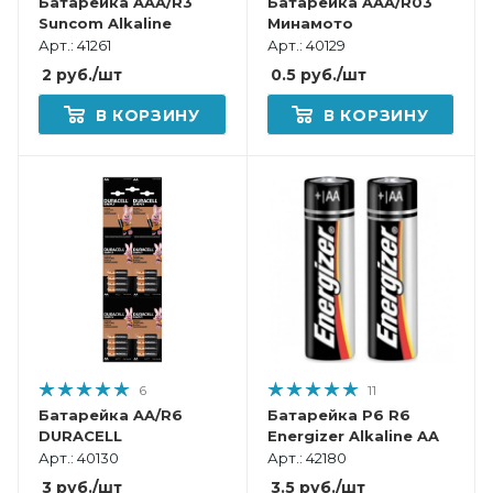
Батарейка AAA/R3
Батарейка AAA/R03
Suncom Alkaline
Минамото
Арт.: 41261
Арт.: 40129
2
руб.
/шт
0.5
руб.
/шт
В КОРЗИНУ
В КОРЗИНУ
6
11
Батарейка AA/R6
Батарейка Р6 R6
DURACELL
Energizer Alkaline AA
Арт.: 40130
Арт.: 42180
3
руб.
/шт
3.5
руб.
/шт