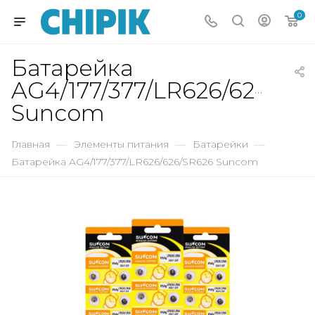
0
Батарейка
AG4/177/377/LR626/626/SR
Suncom
Главная
—
Элементы питания
—
Батарейки
—
Батарейка AG4/177/377/LR626/626/SR626 Suncom