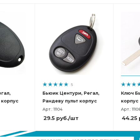
5
гал,
Бьюик Центури, Регал,
Ключ Б
 корпус
Рандеву пульт корпус
корпус
Арт.: 11104
Арт.: 1110
29.5
руб.
/шт
44.25