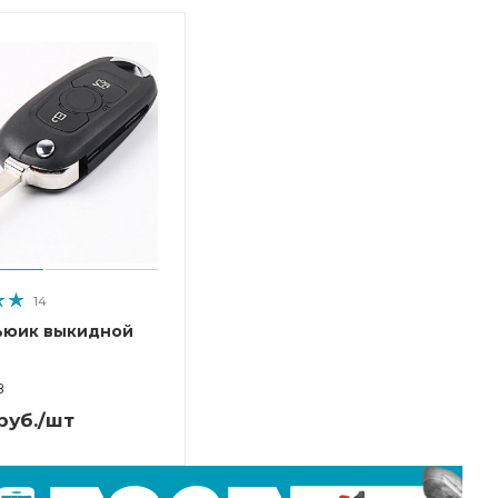
14
ьюик выкидной
8
руб.
/шт