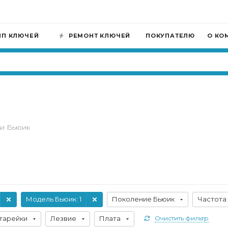
ИП КЛЮЧЕЙ
РЕМОНТ КЛЮЧЕЙ
ПОКУПАТЕЛЮ
О КО
и Бьюик
Модель Бьюик
: 1
Поколение Бьюик
Частота
тарейки
Лезвие
Плата
Очистить фильтр