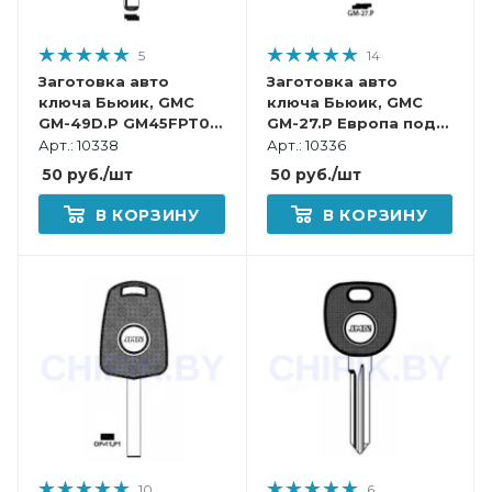
5
14
Заготовка авто
Заготовка авто
ключа Бьюик, GMC
ключа Бьюик, GMC
GM-49D.P GM45FPT0
GM-27.P Европа под
Европа под чип
чип
Арт.: 10338
Арт.: 10336
50
руб.
/шт
50
руб.
/шт
В КОРЗИНУ
В КОРЗИНУ
10
6