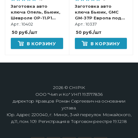
Заготовка авто
Заготовка авто
ключа Опель, Бьюик,
ключа Бьюик, GMC
Шевроле OP-11.P1
GM-37P Европа под
HU100 Европа под
чип
Арт.: 10402
Арт.: 10337
чип
50
руб.
/шт
50
руб.
/шт
В КОРЗИНУ
В КОРЗИНУ
2026 © CHIPIK
ООО "Чип и Ко" УНП 193717836
директор Кравцов Роман Сергеевич на основании
устава.
Юр. Адрес 220040, г. Минск, 3-ий переулок Можайского,
д.11, пом. 109 Регистрация в Торговом реестре 19.12.18