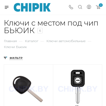
0
Ключи с местом под чип
БЬЮИК
6
Главная
—
Каталог
—
Ключи автомобильные
—
Ключи Бьюик
ФИЛЬТР