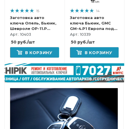
15
14
Заготовка авто
Заготовка авто
ключа Опель, Бьюик,
ключа Бьюик, GMC
Шевроле OP-11.P
GM-4.P1 Европа под
HU100 КНР под чип
чип
Арт.: 10403
Арт.: 10339
50
руб.
/шт
50
руб.
/шт
В КОРЗИНУ
В КОРЗИНУ