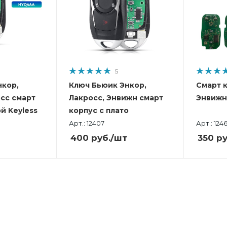
5
нкор,
Ключ Бьюик Энкор,
Смарт 
сс смарт
Лакросс, Энвижн смарт
Энвижн
й Keyless
корпус с плато
Арт.: 12407
Арт.: 1246
400
руб.
/шт
350
ру