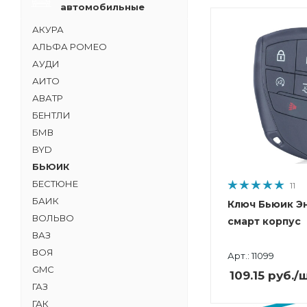
автомобильные
АКУРА
АЛЬФА РОМЕО
АУДИ
АИТО
АВАТР
БЕНТЛИ
БМВ
BYD
БЬЮИК
БЕСТЮНЕ
11
БАИК
Ключ Бьюик Э
ВОЛЬВО
смарт корпус
ВАЗ
ВОЯ
Арт.: 11099
GMC
109.15
руб.
/
ГАЗ
ГАК