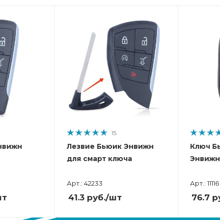
15
нвижн
Лезвие Бьюик Энвижн
Ключ Б
для смарт ключа
Энвижн
Арт.: 42233
Арт.: 11116
шт
41.3
руб.
/шт
76.7
р