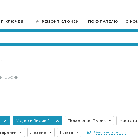
ИП КЛЮЧЕЙ
РЕМОНТ КЛЮЧЕЙ
ПОКУПАТЕЛЮ
О КО
и Бьюик
Модель Бьюик
: 1
Поколение Бьюик
Частота
тарейки
Лезвие
Плата
Очистить фильтр