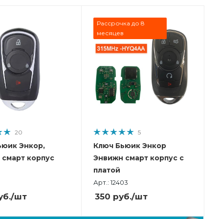
Рассрочка до 8
месяцев
20
5
ьюик Энкор,
Ключ Бьюик Энкор
 смарт корпус
Энвижн смарт корпус с
платой
Арт.: 12403
уб.
/шт
350
руб.
/шт