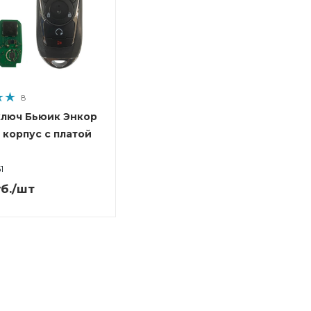
8
ключ Бьюик Энкор
 корпус с платой
1
б.
/шт