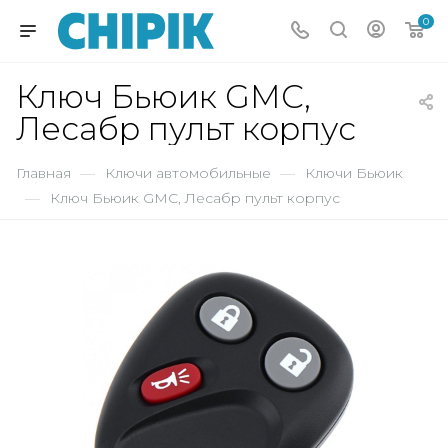
0
Ключ Бьюик GMC,
Лесабр пульт корпус
Главная
—
Ключи автомобильные
—
Ключи Бьюик
—
Ключ Бьюик GMC, Лесабр пульт корпус