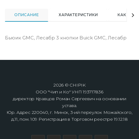
ОПИСАНИЕ
ХАРАКТЕРИСТИКИ
КАК КУПИ
Бьюик GMC, Лесабр 3 кнопки Buick GMC, Лесабр
2026 © CHIPIK
ООО "Чип и Ко" УНП 193717836
директор Кравцов Роман Сергеевич на основании
устава.
Юр. Адрес 220040, г. Минск, 3-ий переулок Можайского,
д.11, пом. 109 Регистрация в Торговом реестре 19.12.18