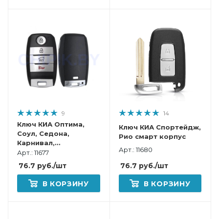
9
14
Ключ КИА Оптима,
Ключ КИА Спортейдж,
Соул, Седона,
Рио смарт корпус
Карнивал,
Арт.: 11680
Спортейдж, K5,
Арт.: 11677
Соренто смарт
76.7
руб.
/шт
76.7
руб.
/шт
корпус
В КОРЗИНУ
В КОРЗИНУ