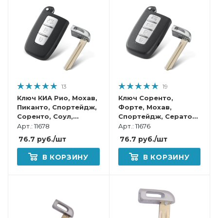
13
19
Ключ КИА Рио, Мохав,
Ключ Соренто,
Пиканто, Спортейдж,
Форте, Мохав,
Соренто, Соул,
Спортейдж, Серато
Оптима смарт корпус
смарт корпус
Арт.: 11678
Арт.: 11676
76.7
руб.
/шт
76.7
руб.
/шт
В КОРЗИНУ
В КОРЗИНУ