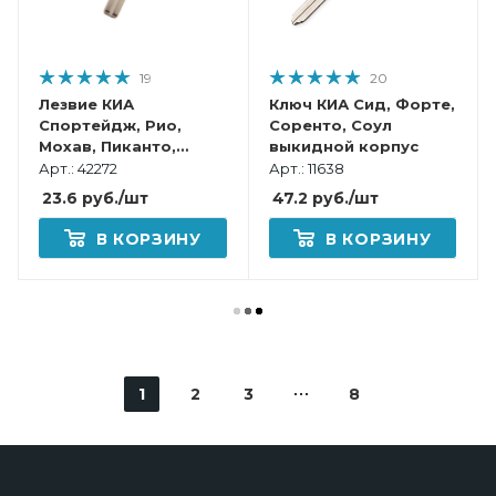
19
20
Лезвие КИА
Ключ КИА Сид, Форте,
Спортейдж, Рио,
Соренто, Соул
Мохав, Пиканто,
выкидной корпус
Соренто, Соул,
Арт.: 42272
Арт.: 11638
Оптима для cмарт
23.6
руб.
/шт
47.2
руб.
/шт
ключа
В КОРЗИНУ
В КОРЗИНУ
1
2
3
8