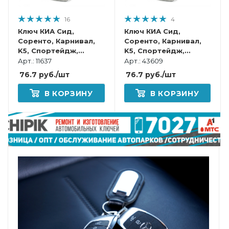
16
4
Ключ КИА Сид,
Ключ КИА Сид,
Соренто, Карнивал,
Соренто, Карнивал,
K5, Спортейдж,
K5, Спортейдж,
Селтос, Серато, Соул
Селтос, Серато, Соул,
Арт.: 11637
Арт.: 43609
смарт корпус
Икссид смарт корпус
76.7
руб.
/шт
76.7
руб.
/шт
В КОРЗИНУ
В КОРЗИНУ