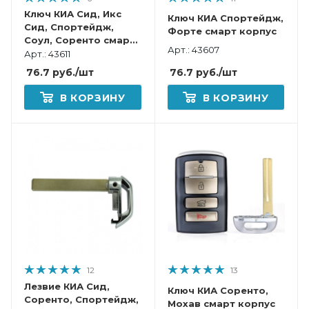
Ключ КИА Сид, Икс
Ключ КИА Спортейдж,
Сид, Спортейдж,
Форте смарт корпус
Соул, Соренто смарт
Арт.: 43607
корпус
Арт.: 43611
76.7
руб.
/шт
76.7
руб.
/шт
В КОРЗИНУ
В КОРЗИНУ
12
13
Лезвие КИА Сид,
Ключ КИА Соренто,
Соренто, Спортейдж,
Мохав смарт корпус