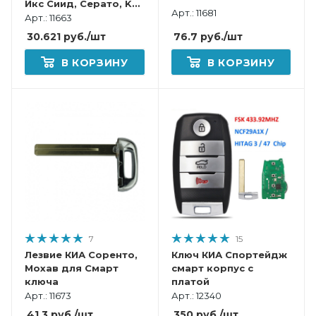
Икс Сиид, Серато, K5,
Арт.: 11681
Селтос, Стингер для
Арт.: 11663
Смарт ключа
76.7
руб.
/шт
30.621
руб.
/шт
В КОРЗИНУ
В КОРЗИНУ
7
15
Лезвие КИА Соренто,
Ключ КИА Спортейдж
Мохав для Смарт
смарт корпус с
ключа
платой
Арт.: 11673
Арт.: 12340
41.3
руб.
/шт
350
руб.
/шт