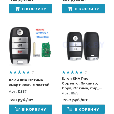
В КОРЗИНУ
В КОРЗИНУ
7
7
Ключ КИА Рио,
Ключ КИА Оптима
Соренто, Пиканто,
смарт ключ с платой
Соул, Оптима, Сид,
Арт.: 12337
Серато, Спортейдж,
Арт.: 11679
Каренс, Венга смарт
350
руб.
/шт
76.7
руб.
/шт
корпус
В КОРЗИНУ
В КОРЗИНУ