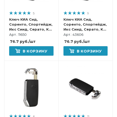
5
9
Ключ КИА Сид,
Ключ КИА Сид,
Соренто, Спортейдж,
Соренто, Спортейдж,
Икс Сиид, Серато, K5,
Икс Сиид, Серато, K5,
Селтос смарт корпус
Селтос, Стингер
Арт.: 11650
Арт.: 43606
смарт корпус
76.7
руб.
/шт
76.7
руб.
/шт
В КОРЗИНУ
В КОРЗИНУ
6
11