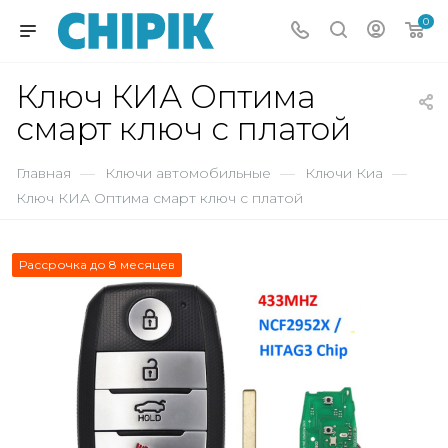
0
Ключ КИА Оптима
смарт ключ с платой
Главная
—
Ключи автомобильные
—
Ключи Киа
—
Ключ КИА Оптима смарт ключ с платой
Рассрочка до 8 месяцев