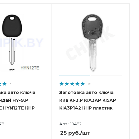
3
10
вка авто ключа
Заготовка авто ключа
ндай HY-9.P
Киа KI-3.P KIA3AP KI5AP
E HYN12TE КНР
KIA3P142 КНР пластик
к
978
Арт.: 10482
25
руб.
/шт