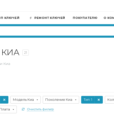
ИП КЛЮЧЕЙ
РЕМОНТ КЛЮЧЕЙ
ПОКУПАТЕЛЮ
О КО
п КИА
21
и Киа
Модель Киа
Поколение Киа
Тип
: 1
Кол
Плата
Очистить фильтр