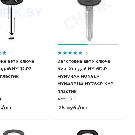
11
15
вка авто ключа
Заготовка авто ключа
ндай HY-12.P3
Киа, Хендай HY-6D.P
 пластик
HYN7RAP HUN8LP
HYN4RP114 HY7SCP КНР
пластик
1
Арт.: 10151
.
/шт
25
руб.
/шт