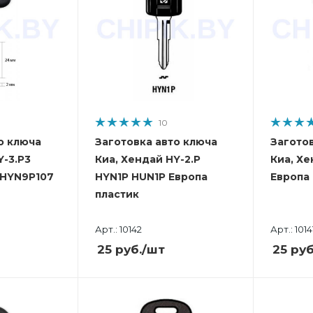
10
о ключа
Заготовка авто ключа
Загото
Y-3.P3
Киа, Хендай HY-2.P
Киа, Хе
HYN9P107
HYN1P HUN1P Европа
Европа
пластик
Арт.: 10142
Арт.: 1014
25
руб.
/шт
25
руб