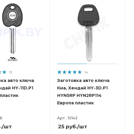
13
14
вка авто ключа
Заготовка авто ключа
ндай HY-11D.P1
Киа, Хендай HY-3D.P1
 пластик
HYN5RP HYN2RP114
Европа пластик
36
Арт.: 10143
.
/шт
25
руб.
/шт