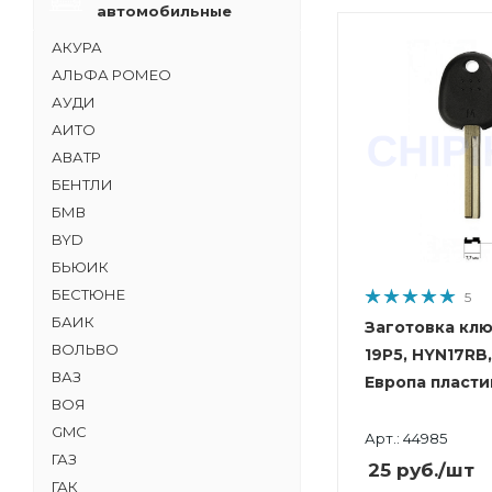
автомобильные
АКУРА
АЛЬФА РОМЕО
АУДИ
АИТО
АВАТР
БЕНТЛИ
БМВ
BYD
БЬЮИК
БЕСТЮНЕ
5
БАИК
Заготовка клю
ВОЛЬВО
19P5, HYN17RB,
ВАЗ
Европа пласти
ВОЯ
GMC
Арт.: 44985
ГАЗ
25
руб.
/шт
ГАК