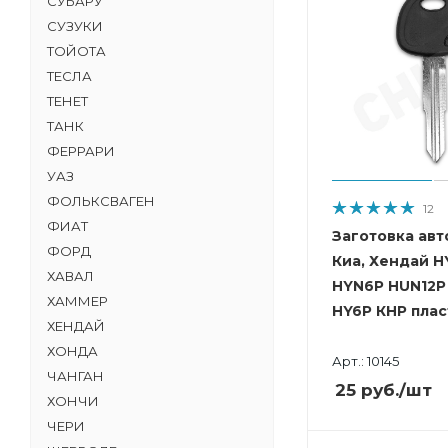
СУБАРУ
СУЗУКИ
ТОЙОТА
ТЕСЛА
ТЕНЕТ
ТАНК
ФЕРРАРИ
УАЗ
ФОЛЬКСВАГЕН
12
ФИАТ
Заготовка авт
ФОРД
Киа, Хендай H
ХАВАЛ
HYN6P HUN12P
ХАММЕР
HY6P КНР плас
ХЕНДАЙ
ХОНДА
Арт.: 10145
ЧАНГАН
25
руб.
/шт
ХОНЧИ
ЧЕРИ