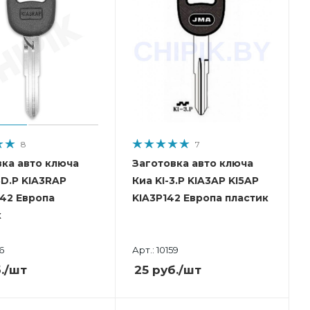
8
7
вка авто ключа
Заготовка авто ключа
3D.P KIA3RAP
Киа KI-3.P KIA3AP KI5AP
142 Европа
KIA3P142 Европа пластик
к
6
Арт.: 10159
.
/шт
25
руб.
/шт