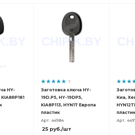
7
ча HY-
Заготовка ключа HY-
Загото
 KIA8RP181
19D.P5, HY-19DP5,
Киа, Хе
к
KIA8P113, HYN17 Европа
HYN12T
пластик
пласти
Арт.: 44984
Арт.: 44
25
руб.
/шт