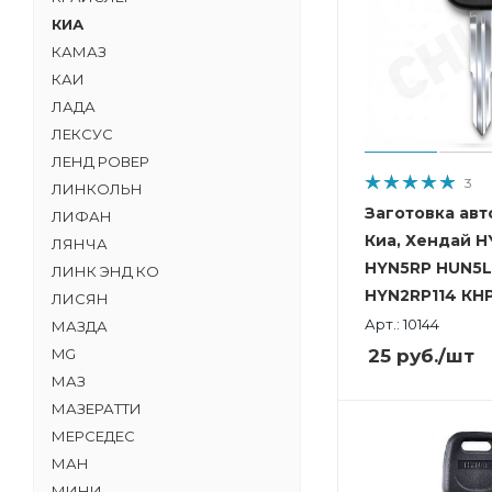
КИА
КАМАЗ
КАИ
ЛАДА
ЛЕКСУС
ЛЕНД РОВЕР
3
ЛИНКОЛЬН
Заготовка авт
ЛИФАН
Киа, Хендай H
ЛЯНЧА
HYN5RP HUN5
ЛИНК ЭНД КО
HYN2RP114 КНР
ЛИСЯН
Арт.: 10144
МАЗДА
25
руб.
/шт
MG
МАЗ
МАЗЕРАТТИ
МЕРСЕДЕС
МАН
МИНИ