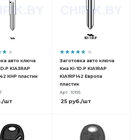
8
15
вка авто ключа
Заготовка авто ключа
3D.P KIA3RAP
Киа KI-1D.P KIA1RAP
42 КНР пластик
KIA1RP142 Европа
пластик
7
Арт.: 10155
.
/шт
25
руб.
/шт