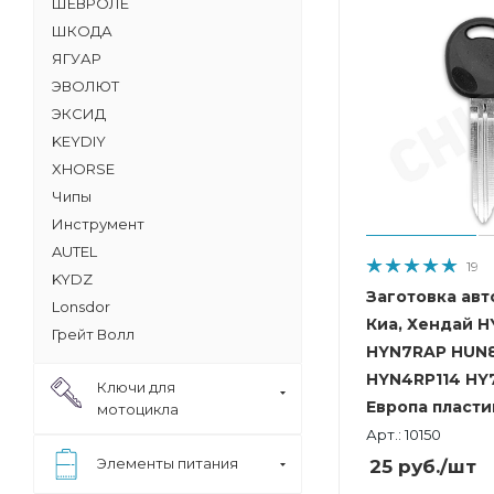
ШЕВРОЛЕ
ШКОДА
ЯГУАР
ЭВОЛЮТ
ЭКСИД
KEYDIY
XHORSE
Чипы
Инструмент
AUTEL
19
KYDZ
Заготовка авт
Lonsdor
Киа, Хендай H
Грейт Волл
HYN7RAP HUN
HYN4RP114 HY
Ключи для
Европа пласти
мотоцикла
Арт.: 10150
Элементы питания
25
руб.
/шт