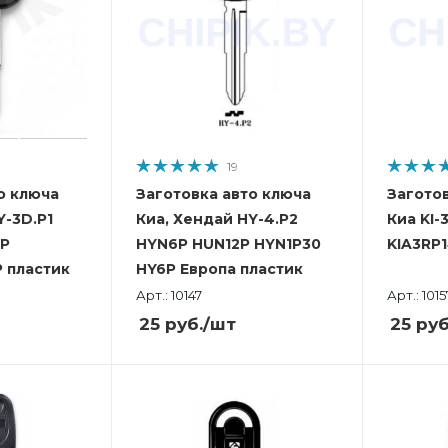
19
о ключа
Заготовка авто ключа
Загото
Y-3D.P1
Киа, Хендай HY-4.P2
Киа KI-
LP
HYN6P HUN12P HYN1P30
KIA3RP1
 пластик
HY6P Европа пластик
Арт.: 10147
Арт.: 1015
25
руб.
/шт
25
руб