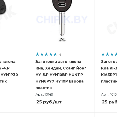
6
о ключа
Заготовка авто ключа
Загото
Y-4.P
Киа, Хендай, Ссанг Йонг
Киа KI-
 HYN1P30
HY-5.P HYN10BP HUN11P
KIA3RP
тик
HYN6P77 HY10P Европа
пласти
пластик
Арт.: 10149
Арт.: 1015
25
руб.
/шт
25
руб