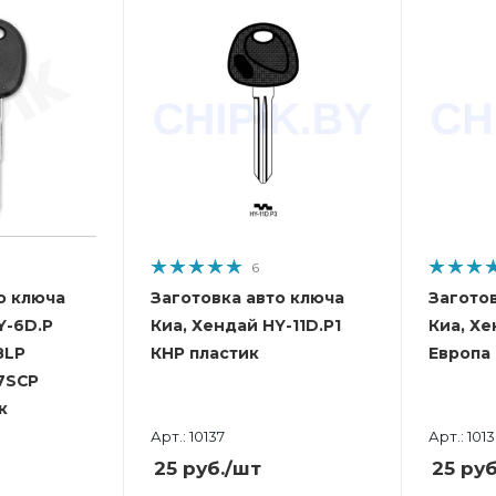
6
о ключа
Заготовка авто ключа
Загото
Y-6D.P
Киа, Хендай HY-11D.P1
Киа, Хе
8LP
КНР пластик
Европа
7SCP
к
Арт.: 10137
Арт.: 101
25
руб.
/шт
25
руб