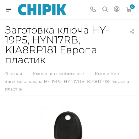
0
Заготовка ключа HY-
19P5, HYN17RB,
KIA8RP181 Европа
пластик
Главная
—
Ключи автомобильные
—
Ключи Киа
—
Заготовка ключа HY-19P5, HYN17RB, KIA8RP181 Европа
пластик