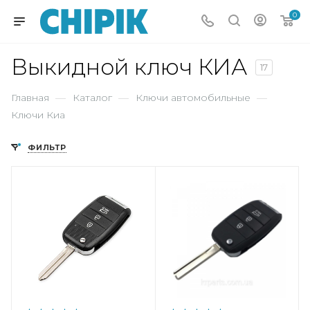
0
Выкидной ключ КИА
17
Главная
—
Каталог
—
Ключи автомобильные
—
Ключи Киа
ФИЛЬТР