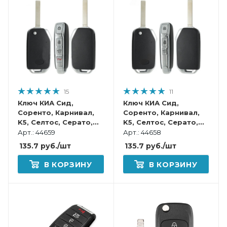
15
11
Ключ КИА Сид,
Ключ КИА Сид,
Соренто, Карнивал,
Соренто, Карнивал,
K5, Селтос, Серато,
K5, Селтос, Серато,
Спортейдж выкидной
Спортейдж, Соул
Арт.: 44659
Арт.: 44658
корпус
выкидной корпус
135.7
руб.
/шт
135.7
руб.
/шт
В КОРЗИНУ
В КОРЗИНУ