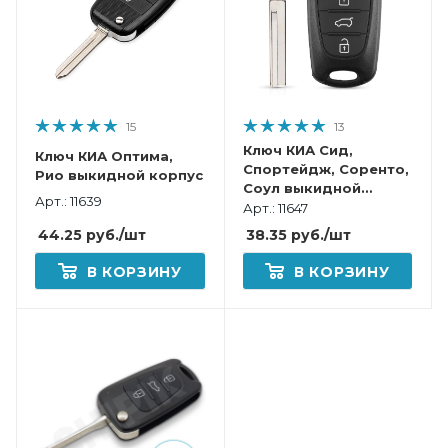
15
13
Ключ КИА Сид,
Ключ КИА Оптима,
Спортейдж, Соренто,
Рио выкидной корпус
Соул выкидной
Арт.: 11639
корпус
Арт.: 11647
44.25
руб.
/шт
38.35
руб.
/шт
В КОРЗИНУ
В КОРЗИНУ