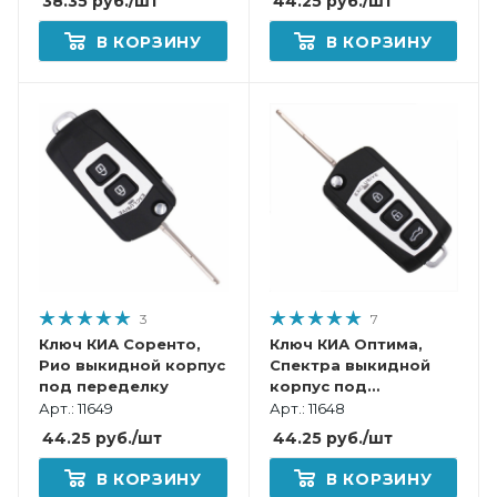
38.35
руб.
/шт
44.25
руб.
/шт
В КОРЗИНУ
В КОРЗИНУ
3
7
Ключ КИА Соренто,
Ключ КИА Оптима,
Рио выкидной корпус
Спектра выкидной
под переделку
корпус под
переделку
Арт.: 11649
Арт.: 11648
44.25
руб.
/шт
44.25
руб.
/шт
В КОРЗИНУ
В КОРЗИНУ