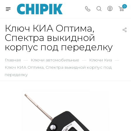
0
Ключ КИА Оптима,
Спектра выкидной
корпус под переделку
Главная
—
Ключи автомобильные
—
Ключи Киа
—
Ключ КИА Оптима, Спектра выкидной корпус под
переделку