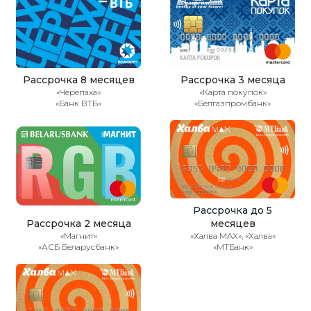
Рассрочка 8 месяцев
Рассрочка 3 месяца
«Черепаха»
«Карта покупок»
«Банк ВТБ»
«Белгазпромбанк»
Рассрочка до 5
Рассрочка 2 месяца
месяцев
«Магнит»
«Халва MAX», «Халва»
«АСБ Беларусбанк»
«МТБанк»