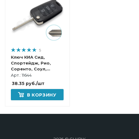
5
Ключ КИА Сид,
Спортейдж, Рио,
Соренто, Соул,
Серато выкидной
Арт.: 11644
корпус
38.35
руб.
/шт
В КОРЗИНУ