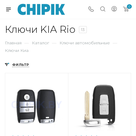
0
Ключи KIA Rio
13
Главная
—
Каталог
—
Ключи автомобильные
—
Ключи Киа
ФИЛЬТР