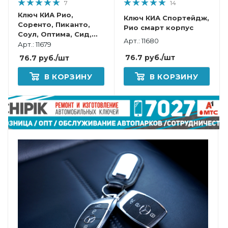
7
14
Ключ КИА Рио,
Ключ КИА Спортейдж,
Соренто, Пиканто,
Рио смарт корпус
Соул, Оптима, Сид,
Арт.: 11680
Серато, Спортейдж,
Арт.: 11679
Каренс, Венга смарт
76.7
руб.
/шт
76.7
руб.
/шт
корпус
В КОРЗИНУ
В КОРЗИНУ