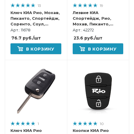
13
19
Ключ КИА Рио, Мохав,
Лезвие КИА
Пиканто, Спортейдж,
Спортейдж, Рио,
Соренто, Соул,
Мохав, Пиканто,
Оптима смарт корпус
Соренто, Соул,
Арт.: 11678
Арт.: 42272
Оптима для cмарт
76.7
руб.
/шт
23.6
руб.
/шт
ключа
В КОРЗИНУ
В КОРЗИНУ
1
10
Ключ КИА Рио
Кнопки КИА Рио