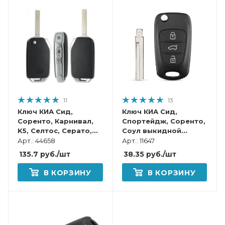
11
13
Ключ КИА Сид,
Ключ КИА Сид,
Соренто, Карнивал,
Спортейдж, Соренто,
K5, Селтос, Серато,
Соул выкидной
Спортейдж, Соул
корпус
Арт.: 44658
Арт.: 11647
выкидной корпус
135.7
руб.
/шт
38.35
руб.
/шт
В КОРЗИНУ
В КОРЗИНУ