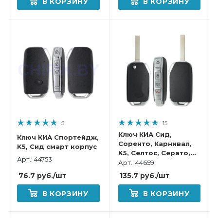
В КОРЗИНУ
В КОРЗИНУ
5
15
Ключ КИА Сид,
Ключ КИА Спортейдж,
Соренто, Карнивал,
K5, Сид смарт корпус
K5, Селтос, Серато,
Арт.: 44753
Спортейдж выкидной
Арт.: 44659
корпус
76.7
руб.
/шт
135.7
руб.
/шт
В КОРЗИНУ
В КОРЗИНУ