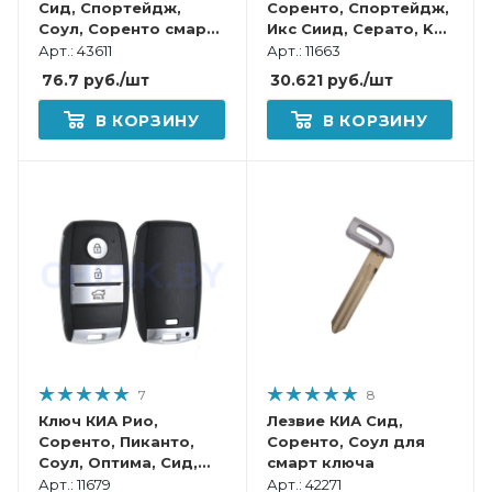
Сид, Спортейдж,
Соренто, Спортейдж,
Соул, Соренто смарт
Икс Сиид, Серато, K5,
корпус
Селтос, Стингер для
Арт.: 43611
Арт.: 11663
Смарт ключа
76.7
руб.
/шт
30.621
руб.
/шт
В КОРЗИНУ
В КОРЗИНУ
7
8
Ключ КИА Рио,
Лезвие КИА Сид,
Соренто, Пиканто,
Соренто, Соул для
Соул, Оптима, Сид,
cмарт ключа
Серато, Спортейдж,
Арт.: 11679
Арт.: 42271