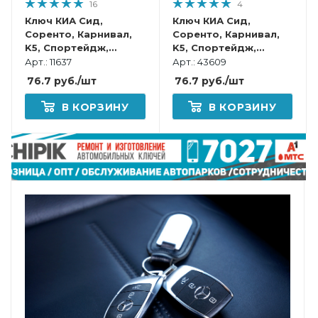
16
4
Ключ КИА Сид,
Ключ КИА Сид,
Соренто, Карнивал,
Соренто, Карнивал,
K5, Спортейдж,
K5, Спортейдж,
Селтос, Серато, Соул
Селтос, Серато, Соул,
Арт.: 11637
Арт.: 43609
смарт корпус
Икссид смарт корпус
76.7
руб.
/шт
76.7
руб.
/шт
В КОРЗИНУ
В КОРЗИНУ