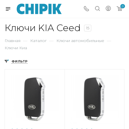
0
Ключи KIA Ceed
15
Главная
—
Каталог
—
Ключи автомобильные
—
Ключи Киа
ФИЛЬТР