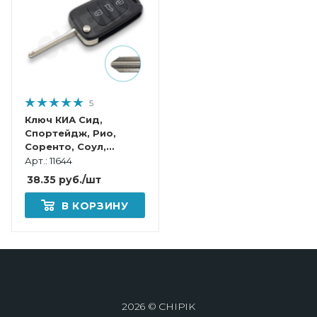
5
Ключ КИА Сид,
Спортейдж, Рио,
Соренто, Соул,
Серато выкидной
Арт.: 11644
корпус
38.35
руб.
/шт
В КОРЗИНУ
2026 © CHIPIK