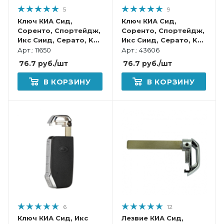
5
9
Ключ КИА Сид,
Ключ КИА Сид,
Соренто, Спортейдж,
Соренто, Спортейдж,
Икс Сиид, Серато, K5,
Икс Сиид, Серато, K5,
Селтос смарт корпус
Селтос, Стингер
Арт.: 11650
Арт.: 43606
смарт корпус
76.7
руб.
/шт
76.7
руб.
/шт
В КОРЗИНУ
В КОРЗИНУ
6
12
Ключ КИА Сид, Икс
Лезвие КИА Сид,