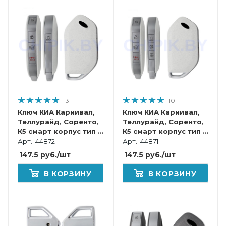
13
10
Ключ КИА Карнивал,
Ключ КИА Карнивал,
Теллурайд, Соренто,
Теллурайд, Соренто,
К5 смарт корпус тип 2
К5 смарт корпус тип 1
Белый
Белый
Арт.: 44872
Арт.: 44871
147.5
руб.
/шт
147.5
руб.
/шт
В КОРЗИНУ
В КОРЗИНУ