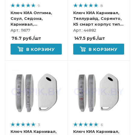
9
8
Ключ КИА Оптима,
Ключ КИА Карнивал,
Соул, Седона,
Теллурайд, Соренто,
Карнивал,
К5 смарт корпус тип
Спортейдж, K5,
12 Белый
Арт.: 11677
Арт.: 44882
Соренто смарт
76.7
руб.
/шт
147.5
руб.
/шт
корпус
В КОРЗИНУ
В КОРЗИНУ
3
6
Ключ КИА Карнивал,
Ключ КИА Карнивал,