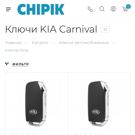
0
Ключи KIA Carnival
32
Главная
—
Каталог
—
Ключи автомобильные
—
Ключи Киа
ФИЛЬТР