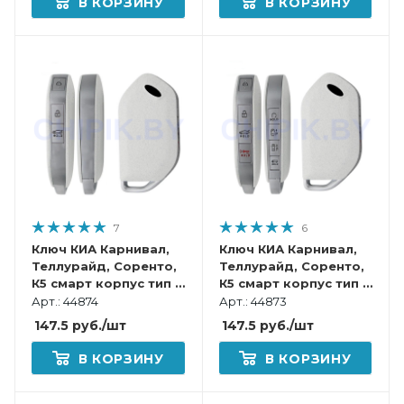
В КОРЗИНУ
В КОРЗИНУ
7
6
Ключ КИА Карнивал,
Ключ КИА Карнивал,
Теллурайд, Соренто,
Теллурайд, Соренто,
К5 смарт корпус тип 4
К5 смарт корпус тип 3
Белый
Белый
Арт.: 44874
Арт.: 44873
147.5
руб.
/шт
147.5
руб.
/шт
В КОРЗИНУ
В КОРЗИНУ