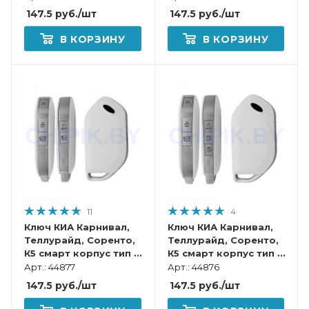
147.5
руб.
/шт
147.5
руб.
/шт
В КОРЗИНУ
В КОРЗИНУ
11
4
Ключ КИА Карнивал,
Ключ КИА Карнивал,
Теллурайд, Соренто,
Теллурайд, Соренто,
К5 смарт корпус тип 7
К5 смарт корпус тип 6
Белый
Белый
Арт.: 44877
Арт.: 44876
147.5
руб.
/шт
147.5
руб.
/шт