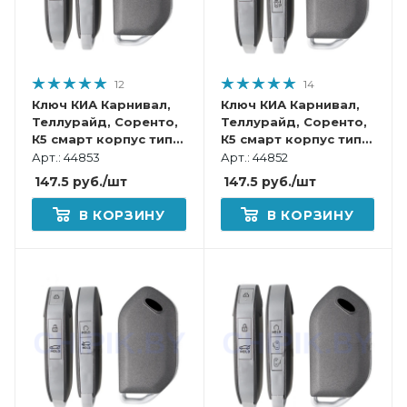
12
14
Ключ КИА Карнивал,
Ключ КИА Карнивал,
Теллурайд, Соренто,
Теллурайд, Соренто,
К5 смарт корпус тип
К5 смарт корпус тип
11
10
Арт.: 44853
Арт.: 44852
147.5
руб.
/шт
147.5
руб.
/шт
В КОРЗИНУ
В КОРЗИНУ