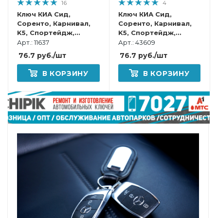
16
4
Ключ КИА Сид,
Ключ КИА Сид,
Соренто, Карнивал,
Соренто, Карнивал,
K5, Спортейдж,
K5, Спортейдж,
Селтос, Серато, Соул
Селтос, Серато, Соул,
Арт.: 11637
Арт.: 43609
смарт корпус
Икссид смарт корпус
76.7
руб.
/шт
76.7
руб.
/шт
В КОРЗИНУ
В КОРЗИНУ