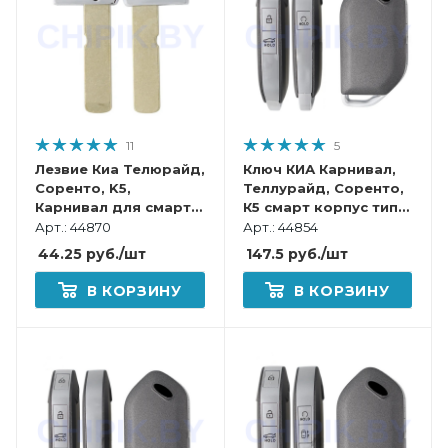
11
5
Лезвие Киа Телюрайд,
Ключ КИА Карнивал,
Соренто, K5,
Теллурайд, Соренто,
Карнивал для смарт
К5 смарт корпус тип
ключа
12
Арт.: 44870
Арт.: 44854
44.25
руб.
/шт
147.5
руб.
/шт
В КОРЗИНУ
В КОРЗИНУ