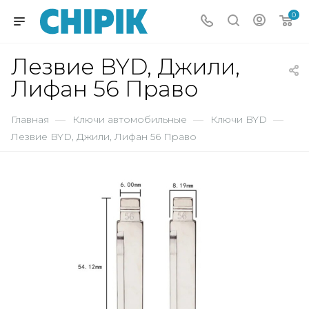
0
Лезвие BYD, Джили,
Лифан 56 Право
Главная
—
Ключи автомобильные
—
Ключи BYD
—
Лезвие BYD, Джили, Лифан 56 Право