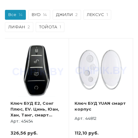
Все
14
BYD
14
ДЖИЛИ
2
ЛЕКСУС
1
ЛИФАН
2
ТОЙОТА
1
Ключ БУД Е2, Сонг
Ключ БУД YUAN смарт
Плюс, EV. Цинь, Юан,
корпус
Хан, Танг, смарт
Арт.: 44812
корпус с платой,
Арт.: 45454
Оригинал
326,56
руб.
112,10
руб.