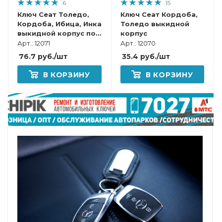
6
15
Ключ Сеат Толедо,
Ключ Сеат Кордоба,
Кордоба, Ибица, Инка
Толедо выкидной
выкидной корпус под
корпус
переделку
Арт.: 12071
Арт.: 12070
76.7
руб.
/шт
35.4
руб.
/шт
В КОРЗИНУ
В КОРЗИНУ