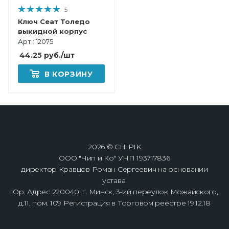
5
Ключ Сеат Толедо
выкидной корпус
Арт.: 12075
44.25
руб.
/шт
В КОРЗИНУ
2026 © CHIPIK
ООО "Чип и Ко" УНП 193717836
директор Кравцов Роман Сергеевич на основании
устава.
Юр. Адрес 220040, г. Минск, 3-ий переулок Можайского,
д.11, пом. 109 Регистрация в Торговом реестре 19.12.18