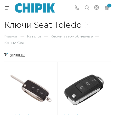
0
Ключи Seat Toledo
3
Главная
—
Каталог
—
Ключи автомобильные
—
Ключи Сеат
ФИЛЬТР