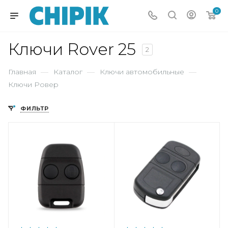
0
Ключи Rover 25
2
Главная
—
Каталог
—
Ключи автомобильные
—
Ключи Ровер
ФИЛЬТР