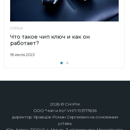
СТАТЬИ
Что такое чип ключ и как он
работает?
18 июля 2023
2026 © CHIPIK
ООО "Чип и Ко" УНП 193717836
директор Кравцов Роман Сергеевич на основании
устава.
Юр. Адрес 220040, г. Минск, 3-ий переулок Можайского,