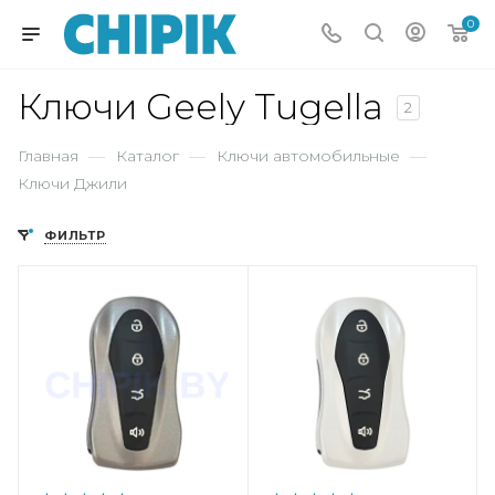
0
Ключи Geely Tugella
2
Главная
—
Каталог
—
Ключи автомобильные
—
Ключи Джили
ФИЛЬТР