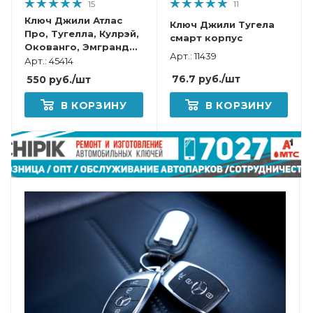
15
11
Ключ Джили Атлас
Ключ Джили Тугела
Про, Тугелла, Кулрэй,
смарт корпус
Окованго, Эмгранд
Арт.: 11439
смарт корпус с
Арт.: 45414
платой
76.7
руб.
/шт
550
руб.
/шт
В КОРЗИНУ
В КОРЗИНУ