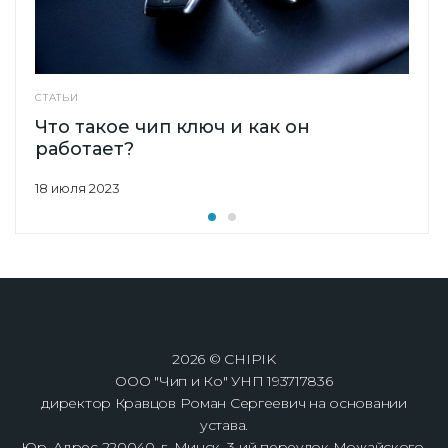
СТАТЬИ
Что такое чип ключ и как он
работает?
18 июля 2023
2026 © CHIPIK
ООО "Чип и Ко" УНП 193717836
директор Кравцов Роман Сергеевич на основании
устава.
Юр. Адрес 220040, г. Минск, 3-ий переулок Можайского,