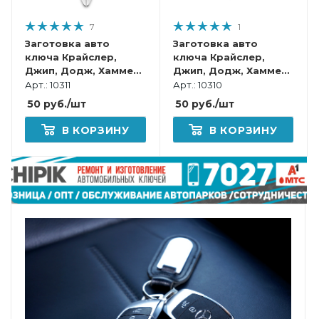
7
1
Заготовка авто
Заготовка авто
ключа Крайслер,
ключа Крайслер,
Джип, Додж, Хаммер
Джип, Додж, Хаммер
CHR-15.P CY24 P1795P
CHR-15.P CY24 P1795P
Арт.: 10311
Арт.: 10310
CY62P Y159P КНР под
CY62P Y159P Европа
50
руб.
/шт
50
руб.
/шт
чип
под чип
В КОРЗИНУ
В КОРЗИНУ