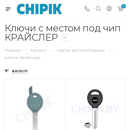
0
Ключи с местом под чип
КРАЙСЛЕР
4
Главная
—
Каталог
—
Ключи автомобильные
—
Ключи Крайслер
ФИЛЬТР