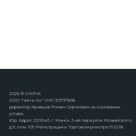
2026 © CHIPIK
ООО "Чип и Ко" УНП 193717836
директор Кравцов Роман Сергеевич на основании
устава.
Юр. Адрес 220040, г. Минск, 3-ий переулок Можайского,
д.11, пом. 109 Регистрация в Торговом реестре 19.12.18