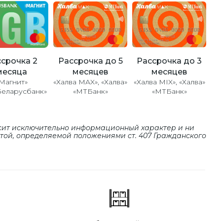
Рассрочка до 5
Рассрочка до 3
срочка 2
месяцев
месяцев
месяца
«Халва MAX», «Халва»
«Халва MIX», «Халва»
Магнит»
«МТБанк»
«МТБанк»
Беларусбанк»
сит исключительно информационный характер и ни
ртой, определяемой положениями cт. 407 Гражданского