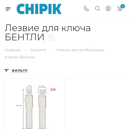
0
Лезвие для ключа
БЕНТЛИ
1
Главная
—
Каталог
—
Ключи автомобильные
—
Ключи Бентли
ФИЛЬТР