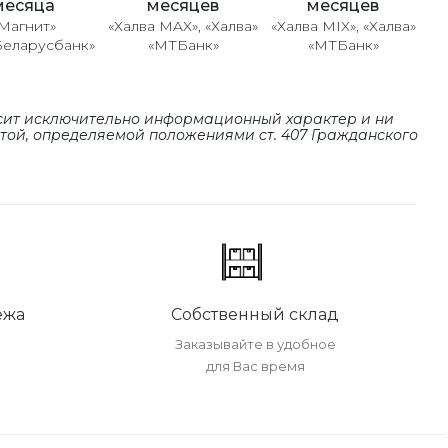
месяцев
месяцев
месяца
«Халва MAX», «Халва»
«Халва MIX», «Халва»
Магнит»
«МТБанк»
«МТБанк»
Беларусбанк»
сит исключительно информационный характер и ни
ртой, определяемой положениями cт. 407 Гражданского
ежа
Собственный склад
Заказывайте в удобное
для Вас время