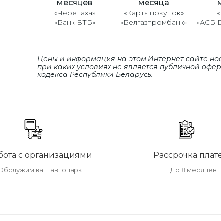
месяцев
месяца
«Черепаха»
«Карта покупок»
«
«Банк ВТБ»
«Белгазпромбанк»
«АСБ 
Цены и информация на этом Интернет-сайте но
при каких условиях не является публичной офе
кодекса Республики Беларусь.
бота с организациями
Рассрочка плат
Обслужим ваш автопарк
До 8 месяцев