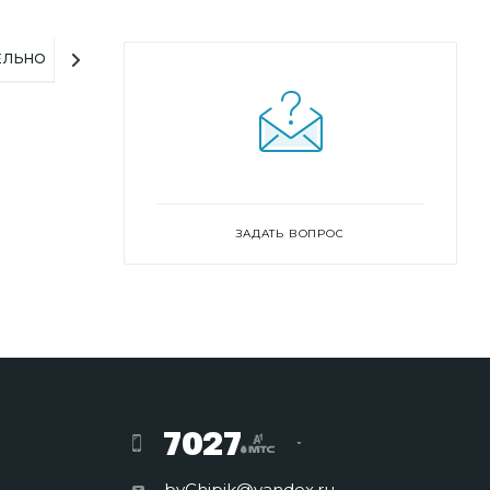
ЕЛЬНО
ЗАДАТЬ ВОПРОС
7027
byChipik@yandex.ru