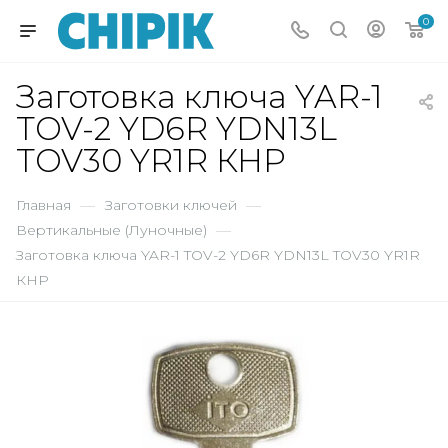
0
Заготовка ключа YAR-1
TOV-2 YD6R YDN13L
TOV30 YR1R КНР
Главная
—
Заготовки ключей
—
Вертикальные (Луночные)
—
Заготовка ключа YAR-1 TOV-2 YD6R YDN13L TOV30 YR1R
КНР