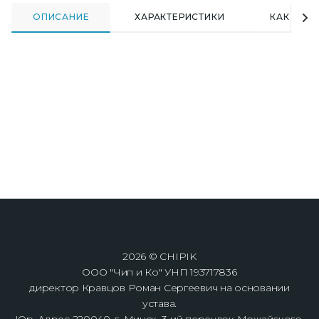
ОПИСАНИЕ
ХАРАКТЕРИСТИКИ
КАК КУПИ
2026 © CHIPIK
ООО "Чип и Ко" УНП 193717836
директор Кравцов Роман Сергеевич на основании
устава.