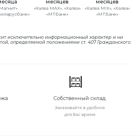
месяцев
месяцев
месяца
«Халва MAX», «Халва»
«Халва MIX», «Халва»
Магнит»
«МТБанк»
«МТБанк»
Беларусбанк»
сит исключительно информационный характер и ни
ртой, определяемой положениями cт. 407 Гражданского
ежа
Собственный склад
Заказывайте в удобное
для Вас время