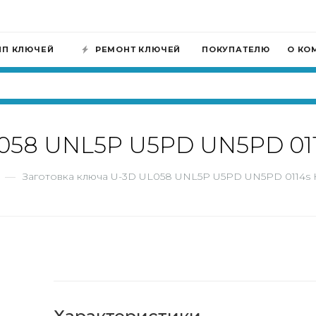
ИП КЛЮЧЕЙ
РЕМОНТ КЛЮЧЕЙ
ПОКУПАТЕЛЮ
О КО
L058 UNL5P U5PD UN5PD 01
—
Заготовка ключа U-3D UL058 UNL5P U5PD UN5PD 0114s