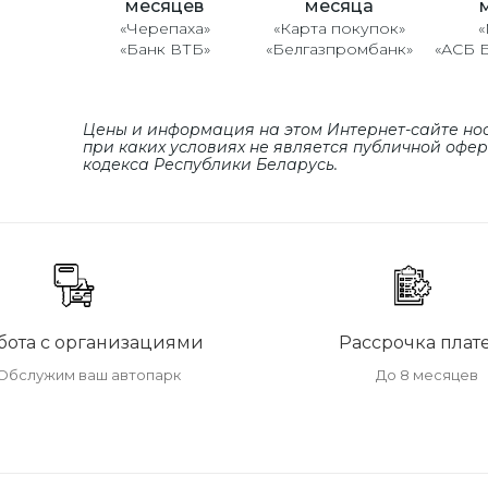
месяцев
месяца
«Черепаха»
«Карта покупок»
«
«Банк ВТБ»
«Белгазпромбанк»
«АСБ 
Цены и информация на этом Интернет-сайте но
при каких условиях не является публичной офе
кодекса Республики Беларусь.
бота с организациями
Рассрочка плат
Обслужим ваш автопарк
До 8 месяцев