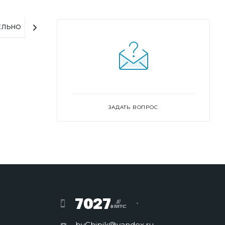
ЕЛЬНО
ЗАДАТЬ ВОПРОС
7027
byChipik@yandex.ru