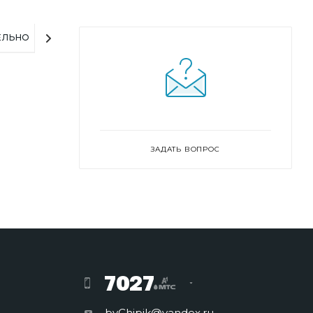
ЕЛЬНО
ЗАДАТЬ ВОПРОС
7027
byChipik@yandex.ru