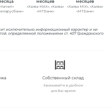
месяцев
месяцев
месяца
«Халва MAX», «Халва»
«Халва MIX», «Халва»
Магнит»
«МТБанк»
«МТБанк»
Беларусбанк»
сит исключительно информационный характер и ни
ртой, определяемой положениями cт. 407 Гражданского
ежа
Собственный склад
Заказывайте в удобное
для Вас время