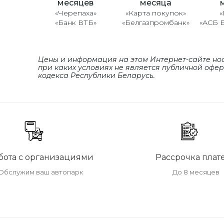
месяцев
месяца
«Черепаха»
«Карта покупок»
«
«Банк ВТБ»
«Белгазпромбанк»
«АСБ 
Цены и информация на этом Интернет-сайте но
при каких условиях не является публичной офе
кодекса Республики Беларусь.
бота с организациями
Рассрочка плат
Обслужим ваш автопарк
До 8 месяцев