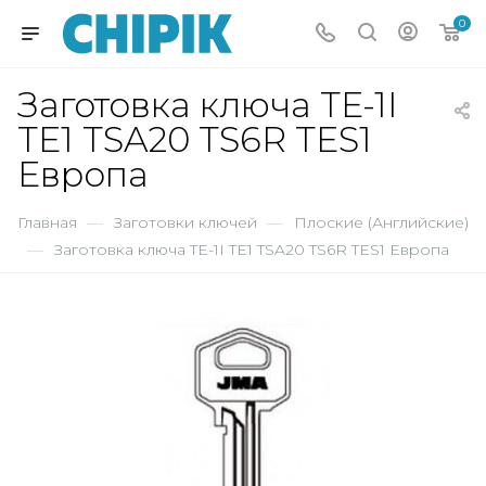
0
Заготовка ключа TE-1I
TE1 TSA20 TS6R TES1
Европа
Главная
—
Заготовки ключей
—
Плоские (Английские)
—
Заготовка ключа TE-1I TE1 TSA20 TS6R TES1 Европа