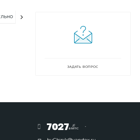
ЕЛЬНО
ЗАДАТЬ ВОПРОС
7027
byChipik@yandex.ru