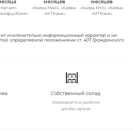
месяцев
месяцев
месяца
«Халва MAX», «Халва»
«Халва MIX», «Халва»
Магнит»
«МТБанк»
«МТБанк»
Беларусбанк»
сит исключительно информационный характер и ни
ртой, определяемой положениями cт. 407 Гражданского
ежа
Собственный склад
Заказывайте в удобное
для Вас время