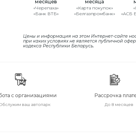
месяцев
месяца
«Черепаха»
«Карта покупок»
«
«Банк ВТБ»
«Белгазпромбанк»
«АСБ 
Цены и информация на этом Интернет-сайте но
при каких условиях не является публичной офе
кодекса Республики Беларусь.
бота с организациями
Рассрочка плат
Обслужим ваш автопарк
До 8 месяцев