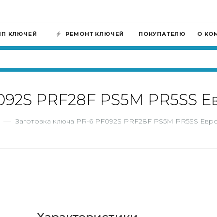
ИП КЛЮЧЕЙ
РЕМОНТ КЛЮЧЕЙ
ПОКУПАТЕЛЮ
О КО
F092S PRF28F PS5M PR5SS Е
—
Заготовка ключа PR-6 PF092S PRF28F PS5M PR5SS Евр