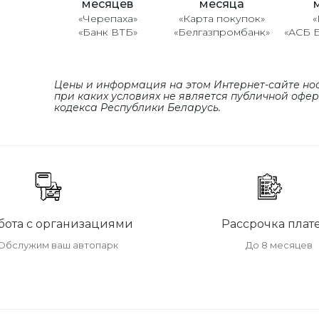
месяцев
месяца
«Черепаха»
«Карта покупок»
«
«Банк ВТБ»
«Белгазпромбанк»
«АСБ 
Цены и информация на этом Интернет-сайте но
при каких условиях не является публичной офе
кодекса Республики Беларусь.
бота с организациями
Рассрочка плат
Обслужим ваш автопарк
До 8 месяцев