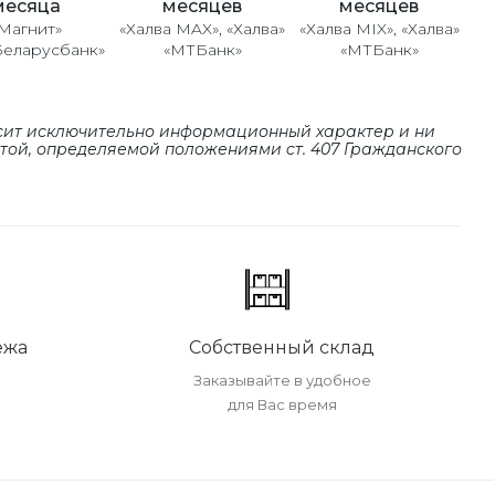
месяцев
месяцев
месяца
«Халва MAX», «Халва»
«Халва MIX», «Халва»
Магнит»
«МТБанк»
«МТБанк»
Беларусбанк»
сит исключительно информационный характер и ни
ртой, определяемой положениями cт. 407 Гражданского
ежа
Собственный склад
Заказывайте в удобное
для Вас время