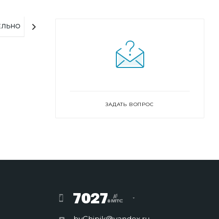
ЕЛЬНО
ЗАДАТЬ ВОПРОС
7027
byChipik@yandex.ru