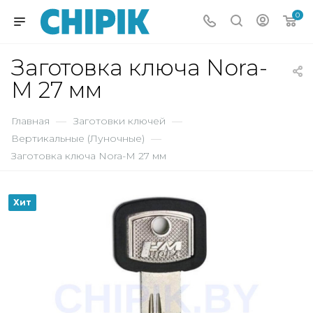
0
Заготовка ключа Nora-
M 27 мм
Главная
—
Заготовки ключей
—
Вертикальные (Луночные)
—
Заготовка ключа Nora-M 27 мм
Хит