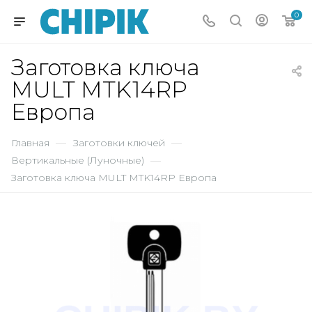
0
Заготовка ключа
MULT MTK14RP
Европа
Главная
—
Заготовки ключей
—
Вертикальные (Луночные)
—
Заготовка ключа MULT MTK14RP Европа