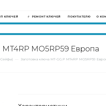
ИП КЛЮЧЕЙ
РЕМОНТ КЛЮЧЕЙ
ПОКУПАТЕЛЮ
О КО
.P MT4RP MO5RP59 Европа
-Сейфы)
—
Заготовка ключа MT-GG.P MT4RP MO5RP59 Евро