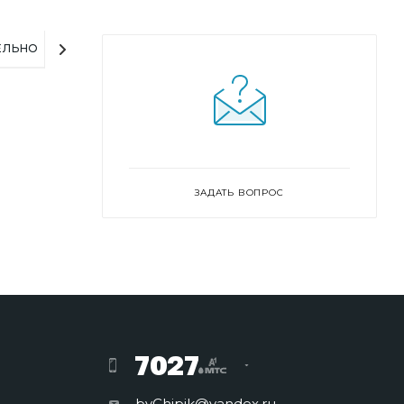
ЕЛЬНО
ЗАДАТЬ ВОПРОС
7027
byChipik@yandex.ru