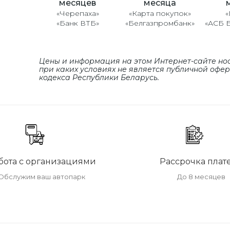
месяцев
месяца
«Черепаха»
«Карта покупок»
«
«Банк ВТБ»
«Белгазпромбанк»
«АСБ 
Цены и информация на этом Интернет-сайте но
при каких условиях не является публичной офе
кодекса Республики Беларусь.
бота с организациями
Рассрочка плат
Обслужим ваш автопарк
До 8 месяцев