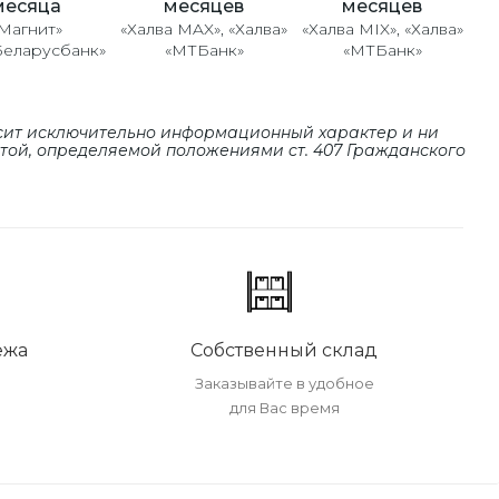
месяцев
месяцев
месяца
«Халва MAX», «Халва»
«Халва MIX», «Халва»
Магнит»
«МТБанк»
«МТБанк»
Беларусбанк»
сит исключительно информационный характер и ни
ртой, определяемой положениями cт. 407 Гражданского
ежа
Собственный склад
Заказывайте в удобное
для Вас время