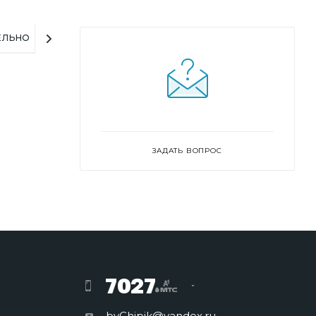
ЕЛЬНО
ЗАДАТЬ ВОПРОС
7027
byChipik@yandex.ru