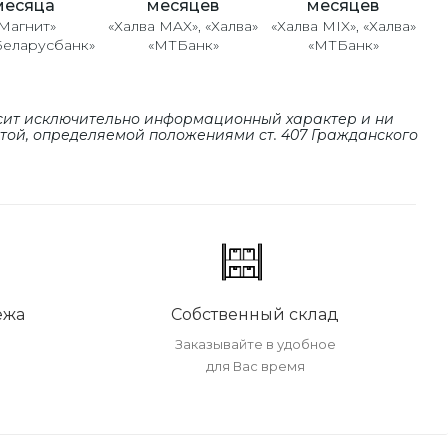
месяцев
месяцев
месяца
«Халва MAX», «Халва»
«Халва MIX», «Халва»
Магнит»
«МТБанк»
«МТБанк»
Беларусбанк»
сит исключительно информационный характер и ни
ртой, определяемой положениями cт. 407 Гражданского
ежа
Собственный склад
Заказывайте в удобное
для Вас время