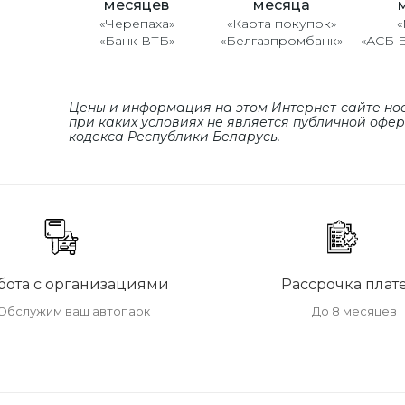
месяцев
месяца
«Черепаха»
«Карта покупок»
«
«Банк ВТБ»
«Белгазпромбанк»
«АСБ 
Цены и информация на этом Интернет-сайте но
при каких условиях не является публичной офе
кодекса Республики Беларусь.
бота с организациями
Рассрочка плат
Обслужим ваш автопарк
До 8 месяцев