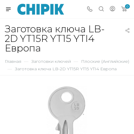
0
Заготовка ключа LB-
2D YT15R YT15 YTI4
Европа
Главная
—
Заготовки ключей
—
Плоские (Английские)
—
Заготовка ключа LB-2D YT15R YT15 YTI4 Европа