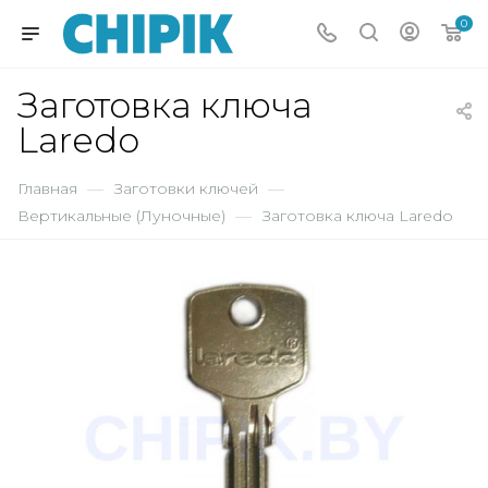
0
Заготовка ключа
Laredo
Главная
—
Заготовки ключей
—
Вертикальные (Луночные)
—
Заготовка ключа Laredo