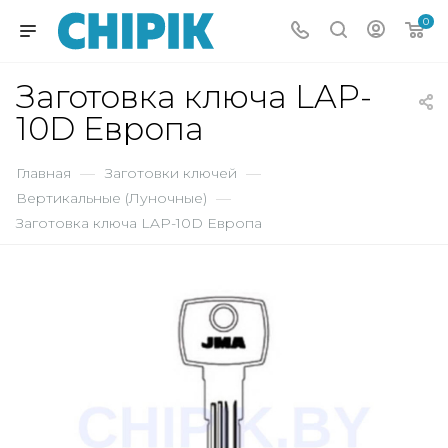
0
Заготовка ключа LAP-
10D Европа
Главная
—
Заготовки ключей
—
Вертикальные (Луночные)
—
Заготовка ключа LAP-10D Европа