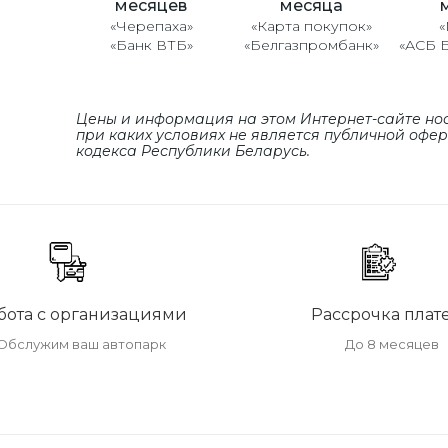
месяцев
месяца
«Черепаха»
«Карта покупок»
«
«Банк ВТБ»
«Белгазпромбанк»
«АСБ 
Цены и информация на этом Интернет-сайте но
при каких условиях не является публичной офе
кодекса Республики Беларусь.
бота с организациями
Рассрочка плат
Обслужим ваш автопарк
До 8 месяцев