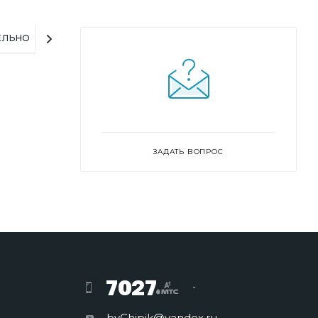
ЕЛЬНО
ЗАДАТЬ ВОПРОС
7027
byChipik@yandex.ru