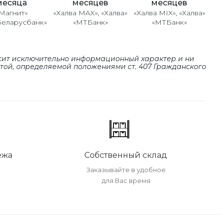
месяцев
месяцев
месяца
«Халва MAX», «Халва»
«Халва MIX», «Халва»
Магнит»
«МТБанк»
«МТБанк»
Беларусбанк»
сит исключительно информационный характер и ни
ртой, определяемой положениями cт. 407 Гражданского
ежа
Собственный склад
Заказывайте в удобное
для Вас время