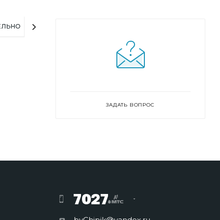
ЕЛЬНО
ЗАДАТЬ ВОПРОС
7027
byChipik@yandex.ru