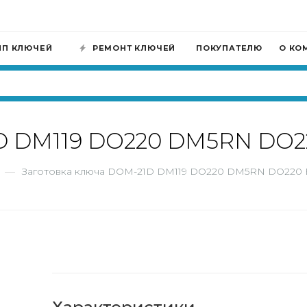
ИП КЛЮЧЕЙ
РЕМОНТ КЛЮЧЕЙ
ПОКУПАТЕЛЮ
О КО
1D DM119 DO220 DM5RN DO2
—
Заготовка ключа DOM-21D DM119 DO220 DM5RN DO220 