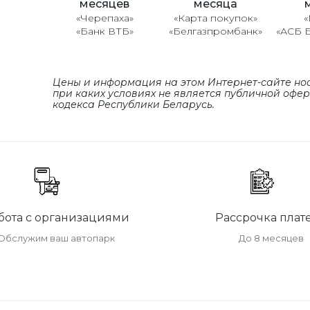
месяцев
месяца
«Черепаха»
«Карта покупок»
«
«Банк ВТБ»
«Белгазпромбанк»
«АСБ 
Цены и информация на этом Интернет-сайте но
при каких условиях не является публичной офе
кодекса Республики Беларусь.
бота с организациями
Рассрочка плат
Обслужим ваш автопарк
До 8 месяцев