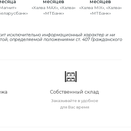
месяцев
месяцев
месяца
«Халва MAX», «Халва»
«Халва MIX», «Халва»
Магнит»
«МТБанк»
«МТБанк»
Беларусбанк»
сит исключительно информационный характер и ни
ртой, определяемой положениями cт. 407 Гражданского
ежа
Собственный склад
Заказывайте в удобное
для Вас время