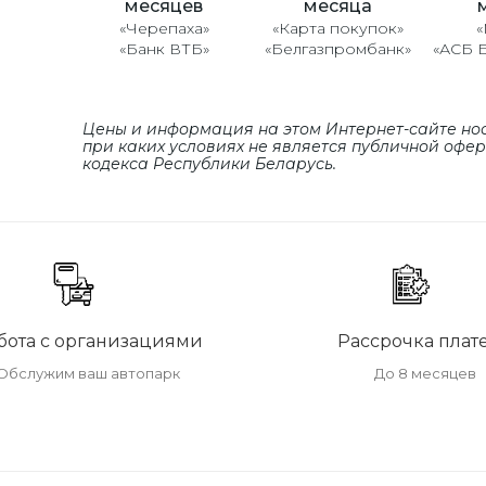
месяцев
месяца
«Черепаха»
«Карта покупок»
«
«Банк ВТБ»
«Белгазпромбанк»
«АСБ 
Цены и информация на этом Интернет-сайте но
при каких условиях не является публичной офе
кодекса Республики Беларусь.
бота с организациями
Рассрочка плат
Обслужим ваш автопарк
До 8 месяцев