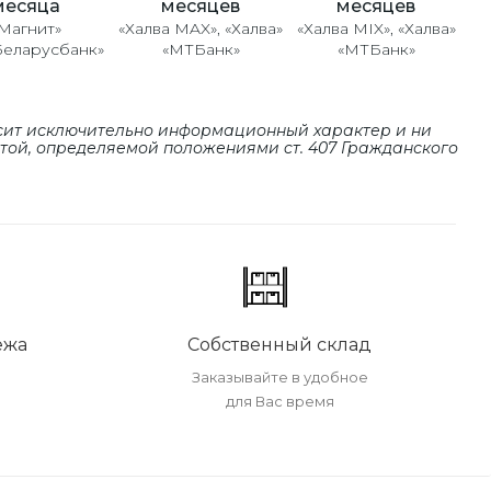
месяцев
месяцев
месяца
«Халва MAX», «Халва»
«Халва MIX», «Халва»
Магнит»
«МТБанк»
«МТБанк»
Беларусбанк»
сит исключительно информационный характер и ни
ртой, определяемой положениями cт. 407 Гражданского
ежа
Собственный склад
Заказывайте в удобное
для Вас время