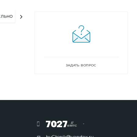
ЕЛЬНО
ЗАДАТЬ ВОПРОС
7027
byChipik@yandex.ru