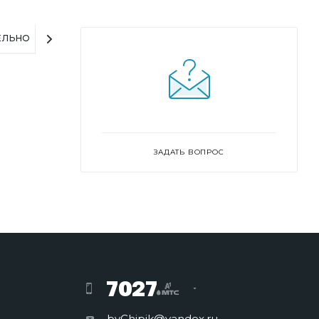
ЕЛЬНО
ЗАДАТЬ ВОПРОС
7027
byChipik@yandex.ru