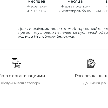
месяцев
месяца
«Черепаха»
«Карта покупок»
«
«Банк ВТБ»
«Белгазпромбанк»
«АСБ 
Цены и информация на этом Интернет-сайте но
при каких условиях не является публичной офе
кодекса Республики Беларусь.
бота с организациями
Рассрочка плат
Обслужим ваш автопарк
До 8 месяцев