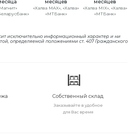
месяцев
месяцев
месяца
«Халва MAX», «Халва»
«Халва MIX», «Халва»
Магнит»
«МТБанк»
«МТБанк»
Беларусбанк»
сит исключительно информационный характер и ни
ртой, определяемой положениями cт. 407 Гражданского
ежа
Собственный склад
Заказывайте в удобное
для Вас время